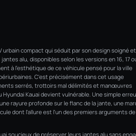
 urbain compact qui séduit par son design soigné et
jantes alu, disponibles selon les versions en 16, 17 o
nt à l'esthétique de ce véhicule pensé pour la ville
 périurbaines. C'est précisément dans cet usage
ments serrés, trottoirs mal délimités et manœuvres
du Hyundai Kauai devient vulnérable. Une simple erreu
 une rayure profonde sur le flanc de la jante, une ma
hicule dont l'allure est l'un des premiers arguments de
auai soucieux de préserver leurs jantes alu sans eng