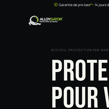
Se rendre au contenu
Garantie de prix bas
14 jours 
Accueil
Boutique
ACCUEIL
/
PROTECTION PAR MA
PROTE
POUR 