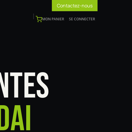
Contactez-nous
MON PANIER
SE CONNECTER
os
Support
Blog
Devenir installateur
NTES
DAI