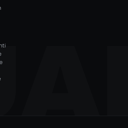
n
A
nti
e
le
e