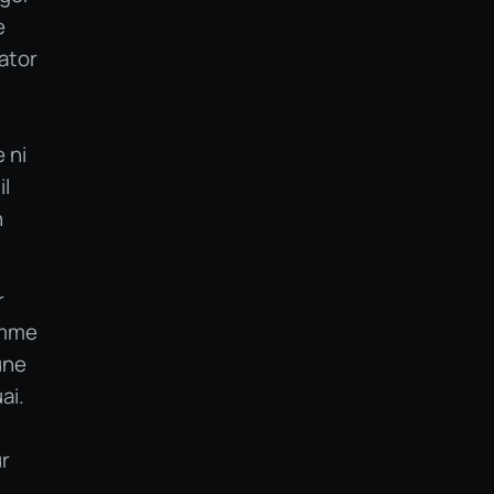
e
ator
 ni
il
n
r
amme
une
ai.
ur