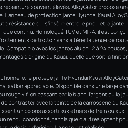
de repeinture souvent élevés, AlloyGator propose un
. L'anneau de protection jante Hyundai Kauai AlloyG
te résistance qui s'insère entre le pneu et la jante,
rique continu. Homologué TÜV et MIRA, il est conçu
rottements de trottoir sans altérer la tenue de route
. Compatible avec les jantes alu de 12 à 24 pouces, 
ntages d'origine du Kauai, quelle que soit la finitio
nctionnelle, le protège jante Hyundai Kauai AlloyGato
nalisation appréciable. Disponible dans une large g
au rouge vif, en passant par le blanc, l'argent ou le ja
de contraster avec la teinte de la carrosserie du Kau
issent un coloris assorti aux étriers de frein ou aux
 un rendu coordonné, tandis que d'autres optent po
ns le design d'origine. La pose est réalisée