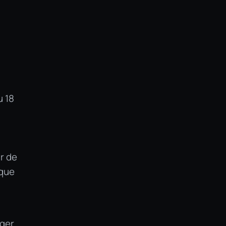
u 18
r de
rque
ager