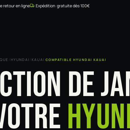
de retour en ligne
Expédition gratuite dès 100€
Simulateur
Compatibilité
Installateurs
Galerie
À prop
RQUE
/
HYUNDAI
/
KAUAI
COMPATIBLE HYUNDAI KAUAI
CTION DE JA
VOTRE
HYUN