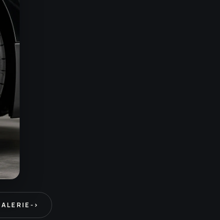
GALERIE
->