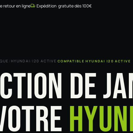
de retour en ligne
Expédition gratuite dès 100€
Simulateur
Compatibilité
Installateurs
Galerie
À prop
RQUE
/
HYUNDAI
/
I20 ACTIVE
COMPATIBLE HYUNDAI I20 ACTIVE
CTION DE JA
VOTRE
HYUN