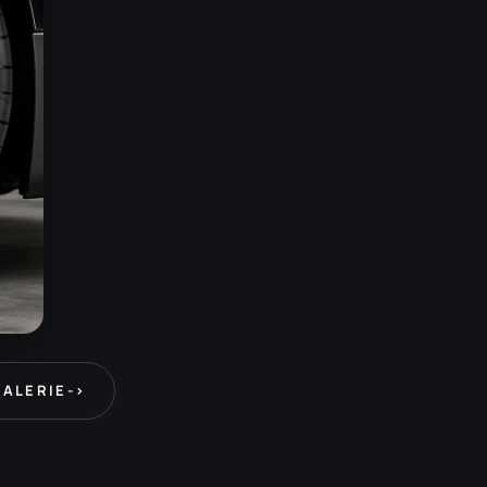
GALERIE
->