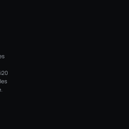
es
 i20
les
e.