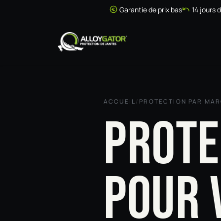
Se rendre au contenu
Garantie de prix bas
14 jours 
Accueil
Boutique
ACCUEIL
/
PROTECTION PAR MA
PROTE
POUR 