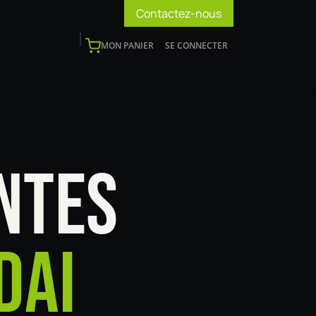
Contactez-nous
MON PANIER
SE CONNECTER
os
Support
Blog
Devenir installateur
NTES
DAI