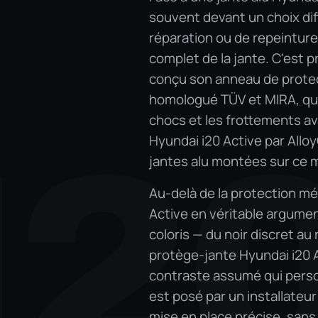
souvent devant un choix diff
réparation ou de repeinture
complet de la jante. C'est p
conçu son anneau de protect
homologué TÜV et MIRA, qui 
chocs et les frottements avan
I2
Hyundai i20 Active par Allo
jantes alu montées sur ce m
Au-delà de la protection mé
Active en véritable argume
coloris — du noir discret au
protège-jante Hyundai i20 A
contraste assumé qui perso
est posé par un installateur
mise en place précise, sans