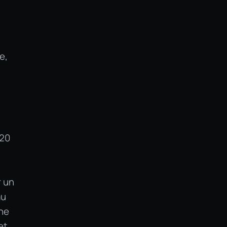
e,
i20
r un
au
une
et