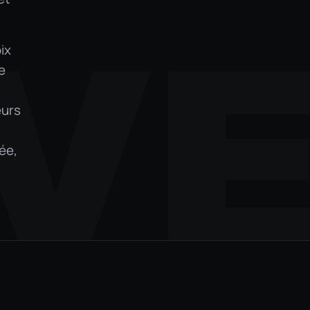
V
ix
e
eurs
ée,