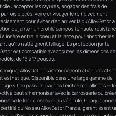
icile : accepter les rayures, engager des frais de
 parfois élevés, voire envisager le remplacement
récisément pour éviter d'en arriver là qu'AlloyGator a
ion de jante : un profilé composite haute résistanc
s'insère entre le pneu et la jante pour absorber les
t qu'ils n'atteignent l'alliage. La protection jante
0
yGator est compatible avec toutes les dimensions de
odèle, de 15 à 17 pouces.
canique, AlloyGator transforme l'entretien de votre 
nt esthétique. Disponible dans une large gamme de
 rouge vif en passant par des teintes métallisées — le
ctive peut s'harmoniser avec la carrosserie ou crée
nnalise le look crossover du véhicule. Chaque anne
 certifié du réseau AlloyGator France, garantissant 
 risque d'endommager le pneu ou la jante existante, 