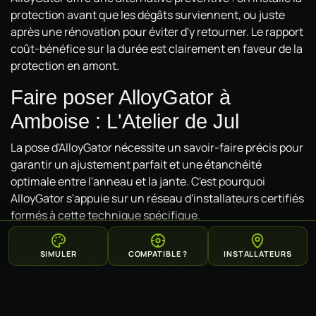
protection avant que les dégâts surviennent, ou juste
après une rénovation pour éviter d'y retourner. Le rapport
coût-bénéfice sur la durée est clairement en faveur de la
protection en amont.
Faire poser AlloyGator à
Amboise : L'Atelier de Jul
La pose d'AlloyGator nécessite un savoir-faire précis pour
garantir un ajustement parfait et une étanchéité
optimale entre l'anneau et la jante. C'est pourquoi
AlloyGator s'appuie sur un réseau d'installateurs certifiés
formés à cette technique spécifique.
À Amboise et dans les environs, c'est
L'Atelier de Jul
qui
SIMULER
COMPATIBLE ?
INSTALLATEURS
assure la pose de la protection jante voiture par
installateur certifié AlloyGator. Vous bénéficiez d'une
installation professionnelle, d'un conseil personnalisé
sur le choix du coloris et de la taille adaptée à votre