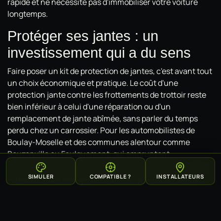
rapide et ne nécessite pas d'immobiliser votre voiture
longtemps.
Protéger ses jantes : un
investissement qui a du sens
Faire poser un kit de protection de jantes, c'est avant tout
un choix économique et pratique. Le coût d'une
protection jante contre les frottements de trottoir reste
bien inférieur à celui d'une réparation ou d'un
remplacement de jante abîmée, sans parler du temps
perdu chez un carrossier. Pour les automobilistes de
Boulay-Moselle et des communes alentour comme
Bouzonville ou Faulquemont, qui empruntent
régulièrement des voies étroites ou stationnent en milieu
urbain, ce type de solution représente une tranquillité
SIMULER
COMPATIBLE ?
INSTALLATEURS
d'esprit au quotidien.
Renseignez-vous auprès de Studio FK Detailing pour
découvrir les coloris disponibles et planifier la pose de