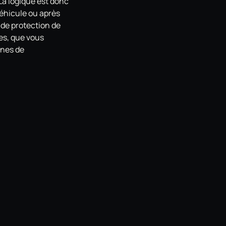
 La logique est donc
véhicule ou après
 de protection de
es, que vous
ines de
vis et planifier la
liage
age
e
ge
ula Detailing)