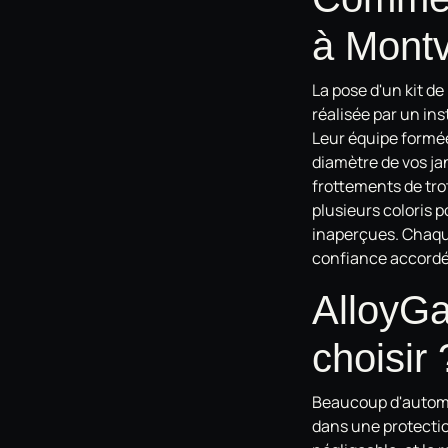
à Montv
La pose d'un kit d
réalisée par un inst
Leur équipe formée
diamètre de vos jan
frottements de trot
plusieurs coloris p
inaperçues. Chaque
confiance accordée
AlloyGa
choisir 
Beaucoup d'automob
dans une protecti