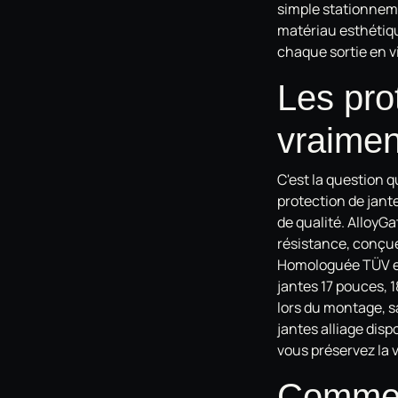
simple stationneme
matériau esthétiqu
chaque sortie en vi
Les pro
vraimen
C'est la question 
protection de jant
de qualité. AlloyG
résistance, conçue 
Homologuée TÜV et 
jantes 17 pouces, 1
lors du montage, sa
jantes alliage disp
vous préservez la 
Comment