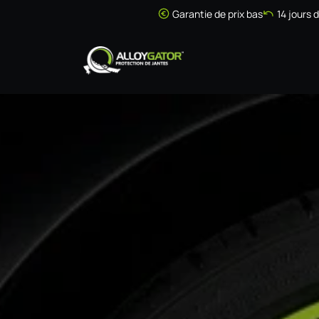
Se rendre au contenu
Garantie de prix bas
14 jours 
Accueil
Boutique