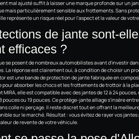
nt mal ajusté suffit à laisser une marque profonde sur un jant
e mais particulièrement sensible aux frottements. Sans prot
lle représente un risque réel pour l'aspect et la valeur de votr
tections de jante sont-ell
t efficaces ?
que se posent de nombreux automobilistes avant d'investir dans
es. La réponse est clairement oui, à condition de choisir un p
ator est une bande de protection de jante fabriquée en compos
pour absorber les chocs et les frottements de trottoir à la plac
MIRA, elle est compatible avec des jantes de 12 à 24 pouces, q
8 pouces ou 19 pouces. Ce protège-jante alliage s'insère entre 
ns colle ni perçage. Il reste discret tout en offrant la meilleu
onible sur le marché. Résultat : vous évitez de rayer vos jantes
valeur de revente de votre véhicule.
 se passe la pose d'All