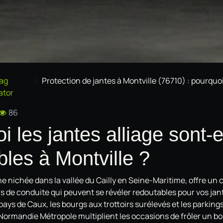
ag
Protection de jantes à Montville (76710) : pourquoi et comment prot
ator
86
 les jantes alliage sont-e
bles à Montville ?
 nichée dans la vallée du Cailly en Seine-Maritime, offre un
s de conduite qui peuvent se révéler redoutables pour vos jant
pays de Caux, les bourgs aux trottoirs surélevés et les parking
ormandie Métropole multiplient les occasions de frôler un bor