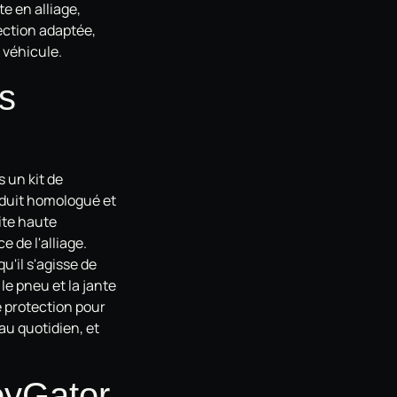
e en alliage,
ection adaptée,
e véhicule.
es
 un kit de
roduit homologué et
ite haute
e de l'alliage.
u'il s'agisse de
le pneu et la jante
re protection pour
 au quotidien, et
oyGator