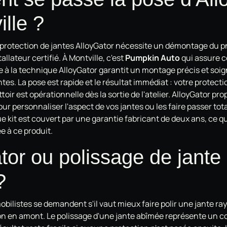
ille ?
e protection de jantes AlloyGator nécessite un démontage du pn
allateur certifié. À Montville, c'est
Pumpkin Auto
qui assure c
 à la technique AlloyGator garantit un montage précis et soign
tes. La pose est rapide et le résultat immédiat : votre protecti
toir est opérationnelle dès la sortie de l'atelier. AlloyGator p
our personnaliser l'aspect de vos jantes ou les faire passer to
 kit est couvert par une garantie fabricant de deux ans, ce q
 à ce produit.
tor ou polissage de jante 
?
ilistes se demandent s'il vaut mieux faire polir une jante ray
on en amont. Le polissage d'une jante abîmée représente un c