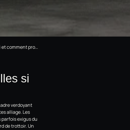
éger vos jantes alliage
lles si
 cadre verdoyant
es alliage. Les
s parfois exigus du
d de trottoir. Un