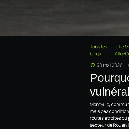
Tous les
Le M
blogs
AlloyG
30 mai 2026
Pourquoi
vulnéra
Montville, commune
mais des condition
routes étroites du 
secteur de Rouen N