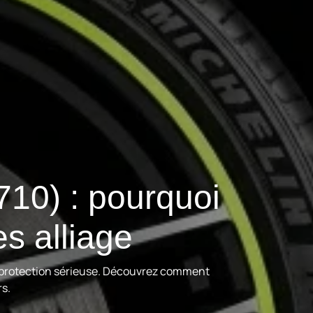
710) : pourquoi
s alliage
ne protection sérieuse. Découvrez comment
rs.