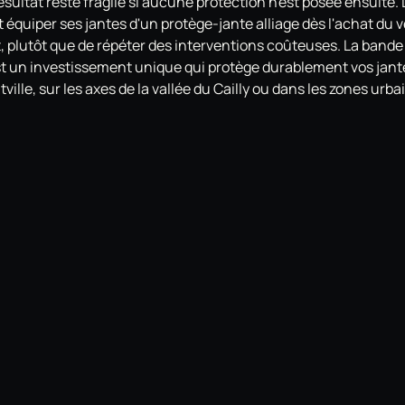
résultat reste fragile si aucune protection n'est posée ensuite.
t équiper ses jantes d'un protège-jante alliage dès l'achat du 
, plutôt que de répéter des interventions coûteuses. La bande
st un investissement unique qui protège durablement vos jant
ville, sur les axes de la vallée du Cailly ou dans les zones urba
uennaise. Prenez contact avec Pumpkin Auto pour obtenir un de
vous.
es à Fos-sur-Mer : pourquoi et comment protéger vos jantes al
es à Rennes : pourquoi et comment protéger vos jantes en alli
es à Epfig : pourquoi et comment protéger vos jantes en alliag
es à Reims : pourquoi et comment protéger vos jantes en allia
n
ue pour jantes : protéger le vernis avant les agressions (Form