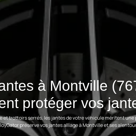
jantes à Montville (76
nt protéger vos jante
 et trottoirs serrés, les jantes de votre véhicule méritent u
loyGator préserve vos jantes alliage à Montville et ses alentou