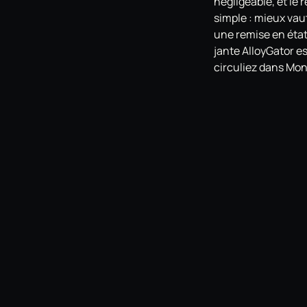
négligeable, et le 
simple : mieux vau
une remise en état
jante AlloyGator e
circuliez dans Mont
l'agglomération ro
pose près de chez 
À lire aussi
Protection de jant
Protection de jant
Protection de jant
Protection de jant
Pour aller plus loi
Traitement céramiq