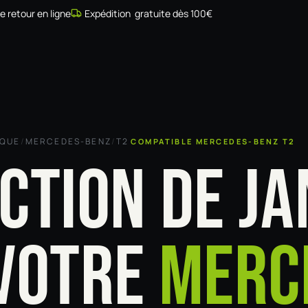
de retour en ligne
Expédition gratuite dès 100€
Simulateur
Compatibilité
Installateurs
Galerie
À prop
RQUE
/
MERCEDES-BENZ
/
T2
COMPATIBLE MERCEDES-BENZ T2
CTION DE JA
VOTRE
MERC