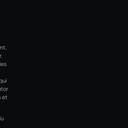
nt,
r.
les
qui
ator
 et
lu