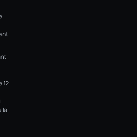
e
vant
ant
e 12
i
 la