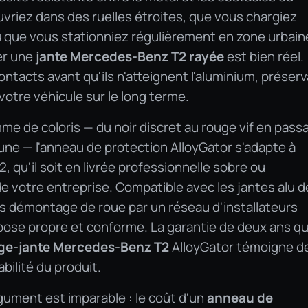
riez dans des ruelles étroites, que vous chargiez
ou que vous stationniez régulièrement en zone urbain
er une
jante Mercedes-Benz T2 rayée
est bien réel.
ntacts avant qu'ils n'atteignent l'aluminium, préser
e votre véhicule sur le long terme.
me de coloris — du noir discret au rouge vif en pass
 jaune — l'anneau de protection AlloyGator s'adapte à
T2, qu'il soit en livrée professionnelle sobre ou
e votre entreprise. Compatible avec les jantes alu d
ans démontage de roue par un réseau d'installateurs
 pose propre et conforme. La garantie de deux ans qu
ge-jante Mercedes-Benz T2
AlloyGator témoigne de
bilité du produit.
rgument est imparable : le coût d'un
anneau de