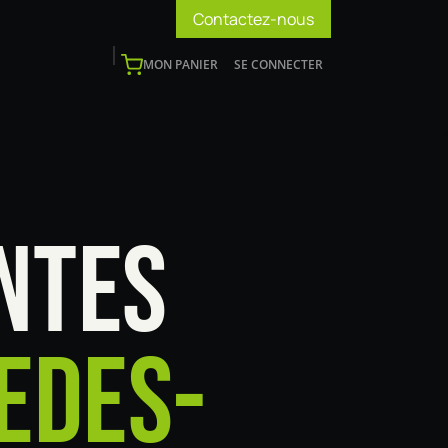
Contactez-nous
MON PANIER
SE CONNECTER
os
Support
Blog
Devenir installateur
NTES
EDES-