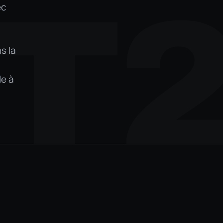
T
ec
s la
le à