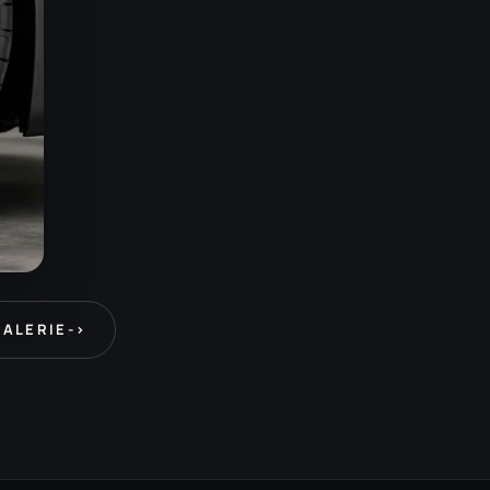
GALERIE
->