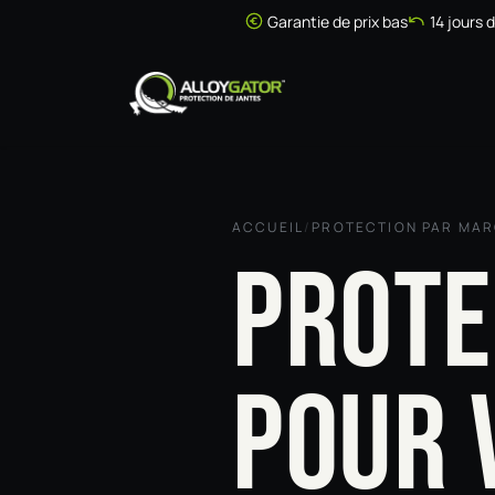
Se rendre au contenu
Garantie de prix bas
14 jours 
Accueil
Boutique
ACCUEIL
/
PROTECTION PAR MA
PROTE
POUR 