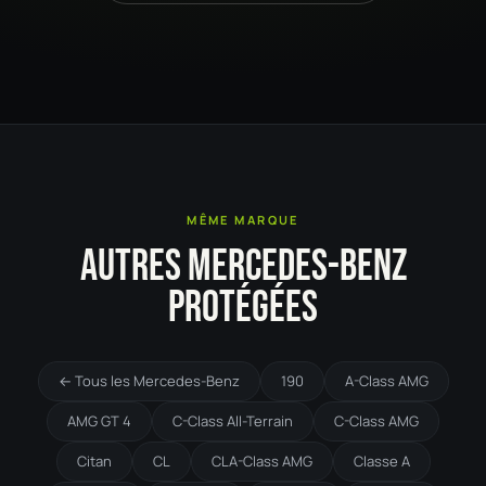
MÊME MARQUE
AUTRES MERCEDES-BENZ
PROTÉGÉES
← Tous les Mercedes-Benz
190
A-Class AMG
AMG GT 4
C-Class All-Terrain
C-Class AMG
Citan
CL
CLA-Class AMG
Classe A