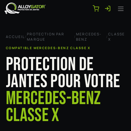
Se rendre au contenu
PROTECTION PAR
MERCEDES-
CLASSE
ACCUEIL
/
/
/
MARQUE
BENZ
X
COMPATIBLE MERCEDES-BENZ CLASSE X
PROTECTION DE
JANTES POUR VOTRE
MERCEDES-BENZ
CLASSE X