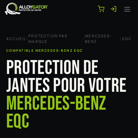
Se rendre au contenu
PROTECTION PAR
MERCEDES-
ACCUEIL
/
/
/
EQC
MARQUE
BENZ
COMPATIBLE MERCEDES-BENZ EQC
PROTECTION DE
JANTES POUR VOTRE
MERCEDES-BENZ
EQC