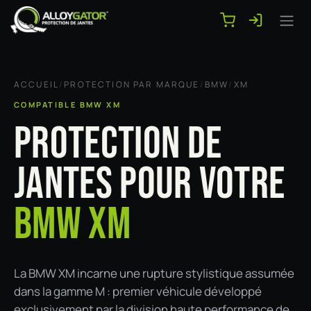
Se rendre au contenu
ACCUEIL
/
PROTECTION PAR MARQUE
/
BMW
/
XM
COMPATIBLE BMW XM
PROTECTION DE
JANTES POUR VOTRE
BMW XM
La BMW XM incarne une rupture stylistique assumée
dans la gamme M : premier véhicule développé
exclusivement par la division haute performance de