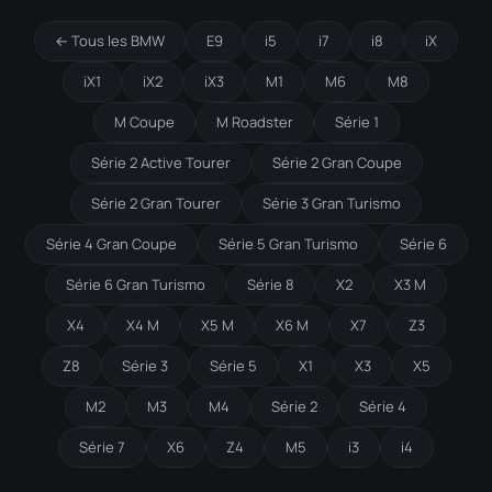
← Tous les BMW
E9
i5
i7
i8
iX
iX1
iX2
iX3
M1
M6
M8
M Coupe
M Roadster
Série 1
Série 2 Active Tourer
Série 2 Gran Coupe
Série 2 Gran Tourer
Série 3 Gran Turismo
Série 4 Gran Coupe
Série 5 Gran Turismo
Série 6
Série 6 Gran Turismo
Série 8
X2
X3 M
X4
X4 M
X5 M
X6 M
X7
Z3
Z8
Série 3
Série 5
X1
X3
X5
M2
M3
M4
Série 2
Série 4
Série 7
X6
Z4
M5
i3
i4