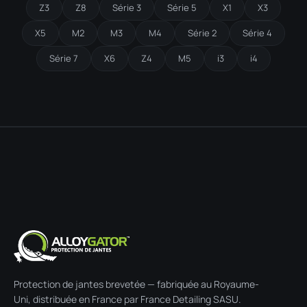
Z3
Z8
Série 3
Série 5
X1
X3
X5
M2
M3
M4
Série 2
Série 4
Série 7
X6
Z4
M5
i3
i4
Protection de jantes brevetée — fabriquée au Royaume-
Uni, distribuée en France par France Detailing SASU.