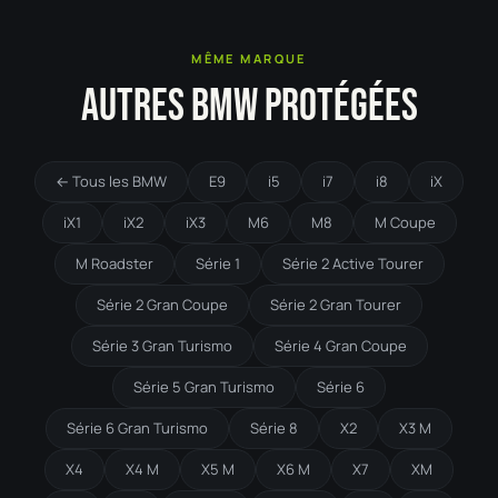
MÊME MARQUE
AUTRES BMW PROTÉGÉES
← Tous les BMW
E9
i5
i7
i8
iX
iX1
iX2
iX3
M6
M8
M Coupe
M Roadster
Série 1
Série 2 Active Tourer
Série 2 Gran Coupe
Série 2 Gran Tourer
Série 3 Gran Turismo
Série 4 Gran Coupe
Série 5 Gran Turismo
Série 6
Série 6 Gran Turismo
Série 8
X2
X3 M
X4
X4 M
X5 M
X6 M
X7
XM