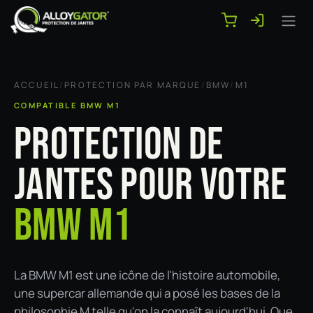
Se rendre au contenu
ACCUEIL
/
PROTECTION PAR MARQUE
/
BMW
/
M1
COMPATIBLE BMW M1
PROTECTION DE
JANTES POUR VOTRE
BMW M1
La BMW M1 est une icône de l'histoire automobile,
une supercar allemande qui a posé les bases de la
philosophie M telle qu'on la connaît aujourd'hui. Que