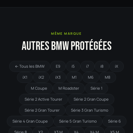
MÊME MARQUE
AUTRES BMW PROTÉGÉES
← Tous les BMW
E9
i5
i7
i8
iX
iX1
iX2
iX3
M1
M6
M8
M Coupe
M Roadster
Série 1
Série 2 Active Tourer
Série 2 Gran Coupe
Série 2 Gran Tourer
Série 3 Gran Turismo
Série 4 Gran Coupe
Série 5 Gran Turismo
Série 6
Série 8
X2
X3 M
X4
X4 M
X5 M