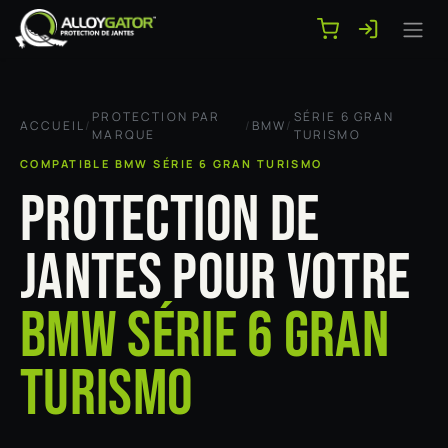
Se rendre au contenu
PROTECTION PAR
SÉRIE 6 GRAN
ACCUEIL
/
/
BMW
/
MARQUE
TURISMO
COMPATIBLE BMW SÉRIE 6 GRAN TURISMO
PROTECTION DE
JANTES POUR VOTRE
BMW SÉRIE 6 GRAN
TURISMO