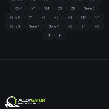
X6 M
X7
XM
Z3
Z8
Série 3
Série 5
X1
X3
X5
M2
M3
M4
Série 2
Série 4
Série 7
X6
Z4
M5
i3
i4