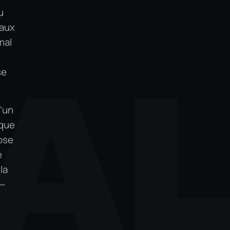
u
 aux
mal
A
se
'un
aque
pose
é
la
 —
e