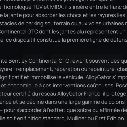
 homologué TÜV et MIRA, il s'insère entre le flanc d
e la jante pour absorber les chocs et les rayures liés
bstacles de parking souterrain ou aux voies urbaines 
Continental GTC dont les jantes alu représentent un
NT
, ce dispositif constitue la première ligne de défen
ante Bentley Continental GTC revient souvent dès qu
rayure : remplacement, réparation ou repeinture, ch
gnificatif et immobilise le véhicule. AlloyGator s'im
e et économique à ces interventions coûteuses. Pos
ateur certifié du réseau AlloyGator France, il protège 
rence et se décline dans une large gamme de coloris
 — pour s'accorder à l'esthétique sobre ou affirmée d
e soit en finition standard, Mulliner ou First Edition.