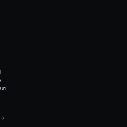
i
s
l
e
 un
 à