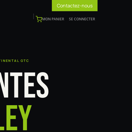
Contactez-nous
MON PANIER
SE CONNECTER
os
Support
Blog
Devenir installateur
TINENTAL GTC
NTES
LEY