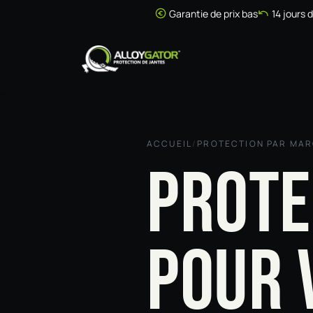
Se rendre au contenu
Garantie de prix bas
14 jours 
Accueil
Boutique
ACCUEIL
/
PROTECTION PAR MA
PROTE
POUR 