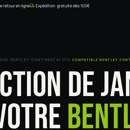
de retour en ligne
Expédition gratuite dès 100€
Simulateur
Compatibilité
Installateurs
Galerie
À prop
RQUE
/
BENTLEY
/
CONTINENTAL GTC
COMPATIBLE BENTLEY CON
CTION DE JA
VOTRE
BENT