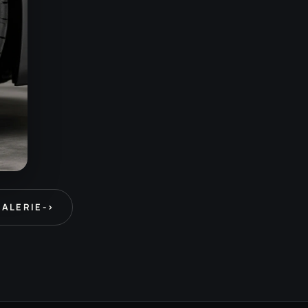
GALERIE
->