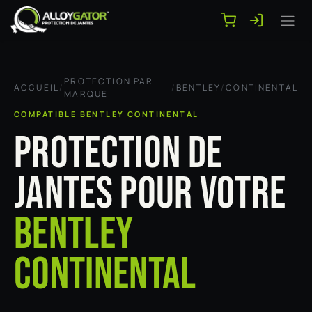
Se rendre au contenu
PROTECTION PAR
ACCUEIL
/
/
BENTLEY
/
CONTINENTAL
MARQUE
COMPATIBLE BENTLEY CONTINENTAL
PROTECTION DE
JANTES POUR VOTRE
BENTLEY
CONTINENTAL