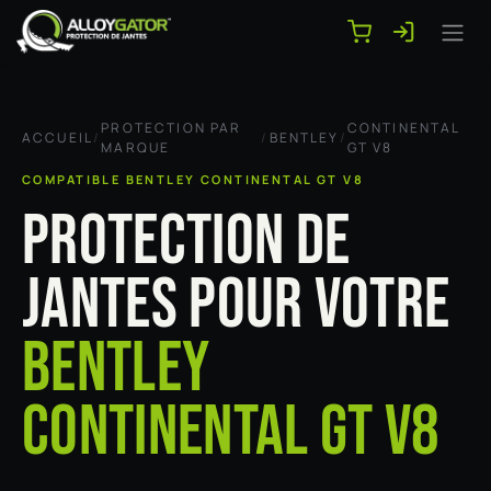
Se rendre au contenu
PROTECTION PAR
CONTINENTAL
ACCUEIL
/
/
BENTLEY
/
MARQUE
GT V8
COMPATIBLE BENTLEY CONTINENTAL GT V8
PROTECTION DE
JANTES POUR VOTRE
BENTLEY
CONTINENTAL GT V8