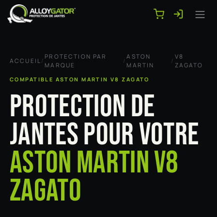
Se rendre au contenu
PROTECTION PAR
ASTON
V8
ACCUEIL
/
/
/
MARQUE
MARTIN
ZAGATO
COMPATIBLE ASTON MARTIN V8 ZAGATO
PROTECTION DE
JANTES POUR VOTRE
ASTON MARTIN V8
ZAGATO