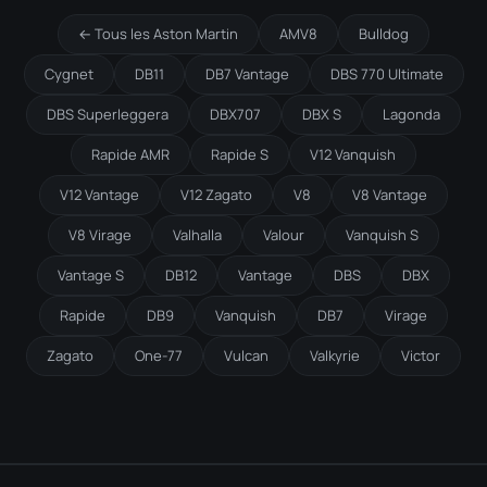
← Tous les Aston Martin
AMV8
Bulldog
Cygnet
DB11
DB7 Vantage
DBS 770 Ultimate
DBS Superleggera
DBX707
DBX S
Lagonda
Rapide AMR
Rapide S
V12 Vanquish
V12 Vantage
V12 Zagato
V8
V8 Vantage
V8 Virage
Valhalla
Valour
Vanquish S
Vantage S
DB12
Vantage
DBS
DBX
Rapide
DB9
Vanquish
DB7
Virage
Zagato
One-77
Vulcan
Valkyrie
Victor