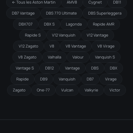
← Tous les Aston Martin
AMV8
Cygnet
DB11
DB7 Vantage
DBS 770 Ultimate
DBS Superleggera
DBX707
DBX S
Lagonda
Rapide AMR
Rapide S
V12 Vanquish
V12 Vantage
V12 Zagato
V8
V8 Vantage
V8 Virage
V8 Zagato
Valhalla
Valour
Vanquish S
Vantage S
DB12
Vantage
DBS
DBX
Rapide
DB9
Vanquish
DB7
Virage
Zagato
One-77
Vulcan
Valkyrie
Victor