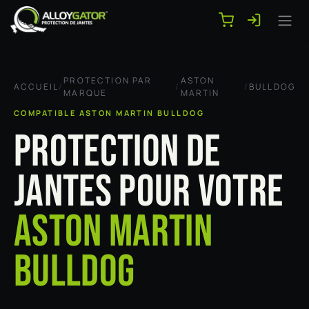
Se rendre au contenu
PROTECTION PAR
ASTON
ACCUEIL
/
/
/
BULLDOG
MARQUE
MARTIN
COMPATIBLE ASTON MARTIN BULLDOG
PROTECTION DE
JANTES POUR VOTRE
ASTON MARTIN
BULLDOG