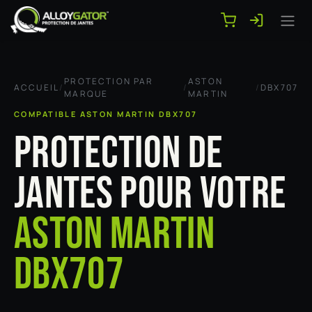
Se rendre au contenu
PROTECTION PAR
ASTON
ACCUEIL
/
/
/
DBX707
MARQUE
MARTIN
COMPATIBLE ASTON MARTIN DBX707
PROTECTION DE
JANTES POUR VOTRE
ASTON MARTIN
DBX707