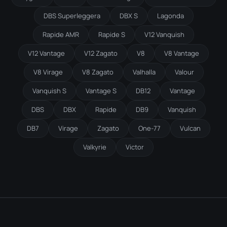
DBS Superleggera
DBX S
Lagonda
Rapide AMR
Rapide S
V12 Vanquish
V12 Vantage
V12 Zagato
V8
V8 Vantage
V8 Virage
V8 Zagato
Valhalla
Valour
Vanquish S
Vantage S
DB12
Vantage
DBS
DBX
Rapide
DB9
Vanquish
DB7
Virage
Zagato
One-77
Vulcan
Valkyrie
Victor