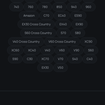
740
760
780
850
940
960
Amazon
C70
EC40
ES90
EX30 Cross Country
EX40
EX90
S60 Cross Country
S70
S80
V40 Cross Country
V60 Cross Country
XC90
XC60
XC40
V40
V60
V90
S60
S90
C30
XC70
V70
S40
C40
EX30
V50