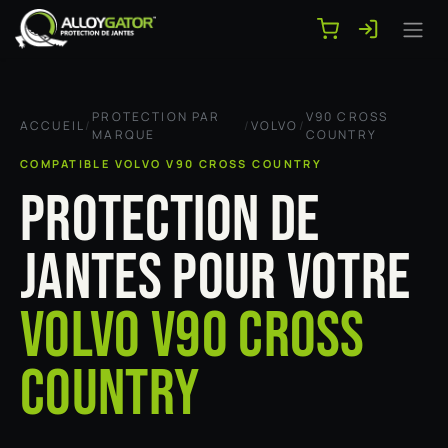
Se rendre au contenu
PROTECTION PAR
V90 CROSS
ACCUEIL
/
/
VOLVO
/
MARQUE
COUNTRY
COMPATIBLE VOLVO V90 CROSS COUNTRY
PROTECTION DE
JANTES POUR VOTRE
VOLVO V90 CROSS
COUNTRY