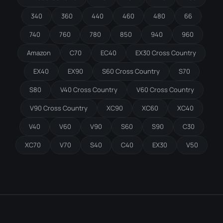
340
360
440
460
480
66
740
760
780
850
940
960
Amazon
C70
EC40
EX30 Cross Country
EX40
EX90
S60 Cross Country
S70
S80
V40 Cross Country
V60 Cross Country
V90 Cross Country
XC90
XC60
XC40
V40
V60
V90
S60
S90
C30
XC70
V70
S40
C40
EX30
V50