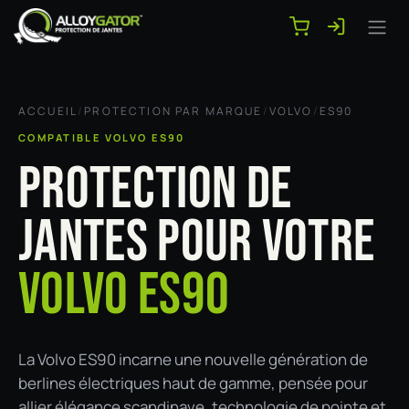
Se rendre au contenu
ACCUEIL
/
PROTECTION PAR MARQUE
/
VOLVO
/
ES90
COMPATIBLE VOLVO ES90
PROTECTION DE
JANTES POUR VOTRE
VOLVO ES90
La Volvo ES90 incarne une nouvelle génération de
berlines électriques haut de gamme, pensée pour
allier élégance scandinave, technologie de pointe et