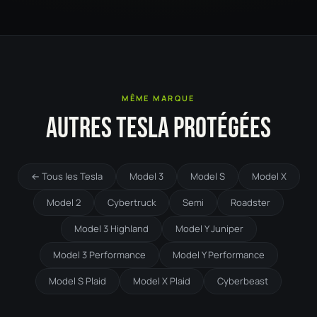
MÊME MARQUE
AUTRES TESLA PROTÉGÉES
← Tous les Tesla
Model 3
Model S
Model X
Model 2
Cybertruck
Semi
Roadster
Model 3 Highland
Model Y Juniper
Model 3 Performance
Model Y Performance
Model S Plaid
Model X Plaid
Cyberbeast