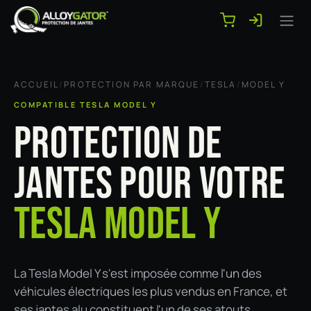
Se rendre au contenu
ACCUEIL
/
PROTECTION PAR MARQUE
/
TESLA
/
MODEL Y
COMPATIBLE TESLA MODEL Y
PROTECTION DE
JANTES POUR VOTRE
TESLA MODEL Y
La Tesla Model Y s'est imposée comme l'un des
véhicules électriques les plus vendus en France, et
ses jantes alu constituent l'un de ses atouts