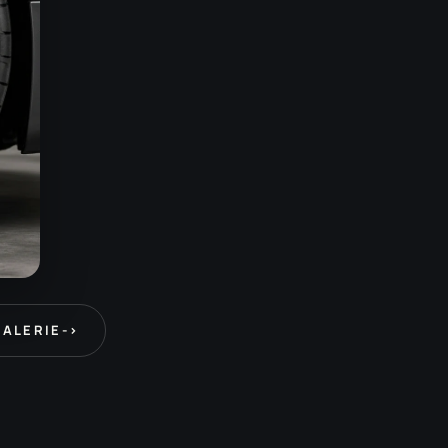
GALERIE
->