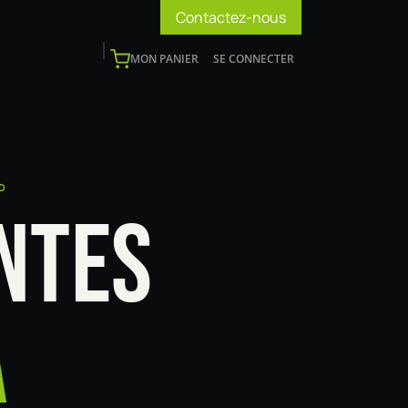
Contactez-nous
MON PANIER
SE CONNECTER
os
Support
Blog
Devenir installateur
ID
NTES
A