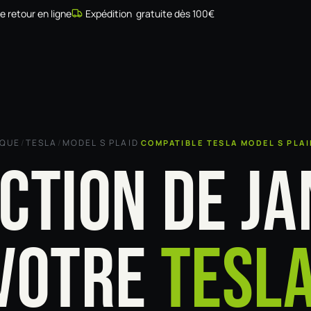
de retour en ligne
Expédition gratuite dès 100€
Simulateur
Compatibilité
Installateurs
Galerie
À prop
RQUE
/
TESLA
/
MODEL S PLAID
COMPATIBLE TESLA MODEL S PLA
CTION DE JA
VOTRE
TESL