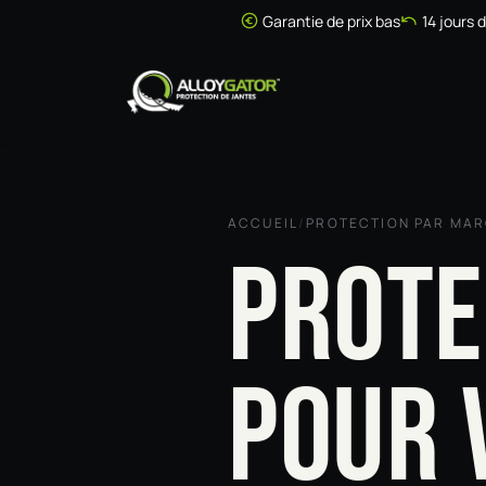
Se rendre au contenu
Garantie de prix bas
14 jours 
Accueil
Boutique
ACCUEIL
/
PROTECTION PAR MA
PROTE
POUR 