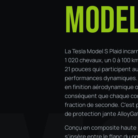
MODEL
La Tesla Model S Plaid incarn
1 020 chevaux, un 0 à 100 k
21 pouces qui participent au
performances dynamiques. C
en finition aérodynamique 
conséquent que chaque con
fraction de seconde. C'est 
de protection jante AlloyGa
Conçu en composite haute 
s'insère entre le flanc du p