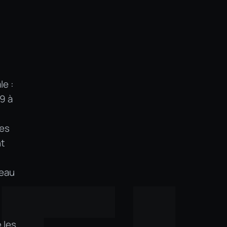
le :
9 à
ées
nt
neau
 les