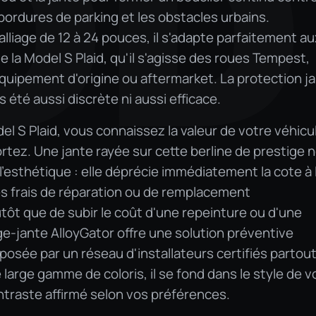
OD
 bordures de parking et les obstacles urbains.
lliage de 12 à 24 pouces, il s'adapte parfaitement au
 la Model S Plaid, qu'il s'agisse des roues Tempest,
quipement d'origine ou aftermarket. La protection j
s été aussi discrète ni aussi efficace.
el S Plaid, vous connaissez la valeur de votre véhicu
portez. Une jante rayée sur cette berline de prestige 
'esthétique : elle déprécie immédiatement la cote à 
s frais de réparation ou de remplacement
utôt que de subir le coût d'une repeinture ou d'une
ge-jante AlloyGator offre une solution préventive
posée par un réseau d'installateurs certifiés partou
large gamme de coloris, il se fond dans le style de v
ntraste affirmé selon vos préférences.