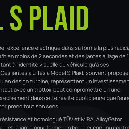
 S PLAID
e l'excellence électrique dans sa forme la plus radica
m/h en moins de 2 secondes et des jantes alliage de 1
tant à l'identité visuelle du véhicule qu'à ses
es jantes alu Tesla Model S Plaid, souvent propos
ou en design turbine, représentent un investisseme
tact avec un trottoir peut compromettre en une
précisément dans cette réalité quotidienne que l'an
tor prend tout son sens.
résistance et homologué TÜV et MIRA, AlloyGator
neu et la jante pour former un bouclier continu contre