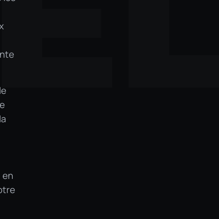
E
x
ante
le
ne
la
t en
otre