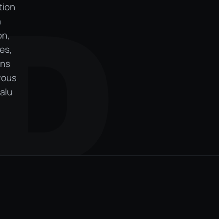
tion
D
n
on,
es,
ans
 vous
 alu