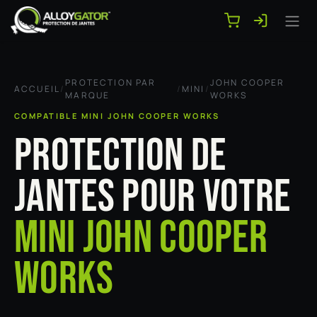
Se rendre au contenu
PROTECTION PAR
JOHN COOPER
ACCUEIL
/
/
MINI
/
MARQUE
WORKS
COMPATIBLE MINI JOHN COOPER WORKS
PROTECTION DE
JANTES POUR VOTRE
MINI JOHN COOPER
WORKS