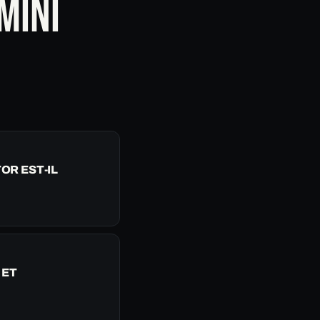
MINI
OR EST-IL
 ET