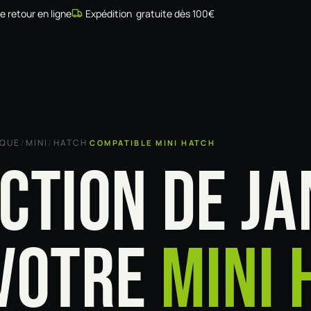
de retour en ligne
Expédition gratuite dès 100€
Simulateur
Compatibilité
Installateurs
Galerie
À prop
RQUE
/
MINI
/
HATCH
COMPATIBLE MINI HATCH
CTION DE JA
VOTRE
MINI 