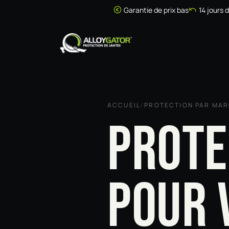
Se rendre au contenu
Garantie de prix bas
14 jours 
Accueil
Boutique
ACCUEIL
/
PROTECTION PAR MA
PROTE
POUR 