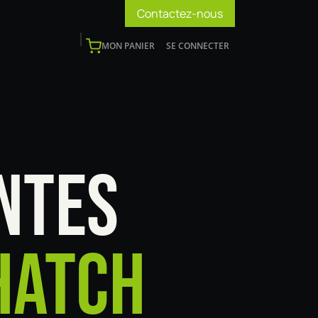
Contactez-nous
MON PANIER
SE CONNECTER
os
Support
Blog
Devenir installateur
NTES
HATCH