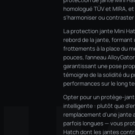
protection de jante Mini Ha
homologué TÜV et MIRA, et d
s'harmoniser ou contraster 
La protection jante Mini Hat
rebord de la jante, formant 
frottements à la place du mé
pouces, l'anneau AlloyGator 
garantissant une pose propr
témoigne de la solidité du 
performances sur le long t
Opter pour un protège-jante 
intelligente : plutôt que d'
remplacement d'une jante 
parfois longues — vous pro
Hatch dont les jantes contr