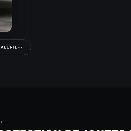
GALERIE
->
ES