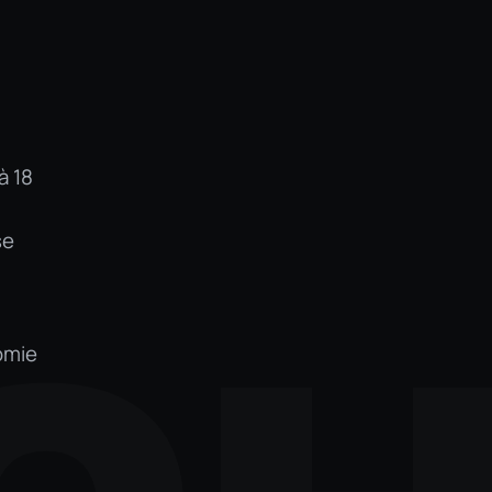
à 18
se
nomie