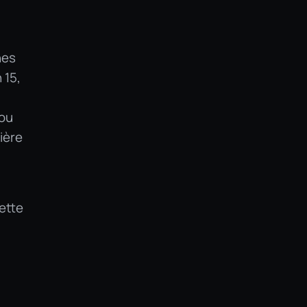
nes
 15,
 ou
ière
cette