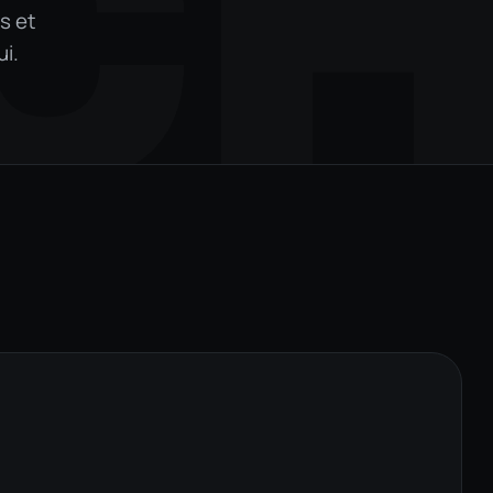
C
s et
ui.