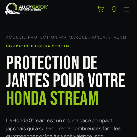
Se rendre au contenu
ACCUEIL
/
PROTECTION PAR MARQUE
/
HONDA
/
STREAM
COMPATIBLE HONDA STREAM
PROTECTION DE
JANTES POUR VOTRE
HONDA STREAM
La Honda Stream est un monospace compact
japonais qui a su séduire de nombreuses familles
européennes grâce à sa polyvalence, son