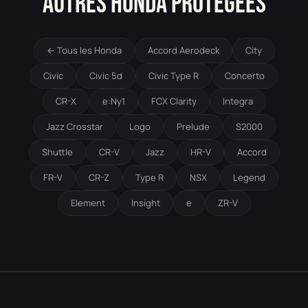
AUTRES HONDA PROTÉGÉES
← Tous les Honda
Accord Aerodeck
City
Civic
Civic 5d
Civic Type R
Concerto
CR-X
e:Ny1
FCX Clarity
Integra
Jazz Crosstar
Logo
Prelude
S2000
Shuttle
CR-V
Jazz
HR-V
Accord
FR-V
CR-Z
Type R
NSX
Legend
Element
Insight
e
ZR-V