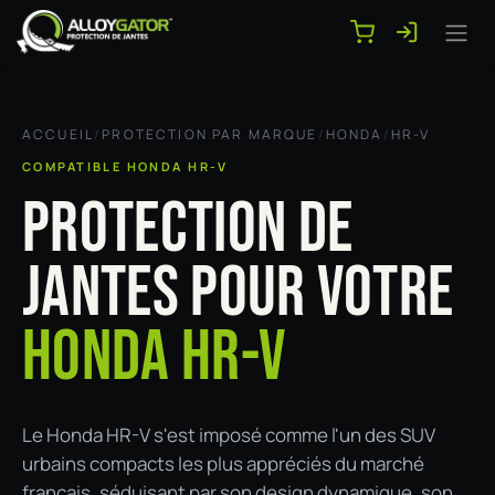
Se rendre au contenu
ACCUEIL
/
PROTECTION PAR MARQUE
/
HONDA
/
HR-V
COMPATIBLE HONDA HR-V
PROTECTION DE
JANTES POUR VOTRE
HONDA HR-V
Le Honda HR-V s'est imposé comme l'un des SUV
urbains compacts les plus appréciés du marché
français, séduisant par son design dynamique, son