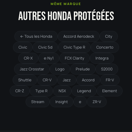
MÊME MARQUE
AUTRES HONDA PROTÉGÉES
← Tous les Honda
Accord Aerodeck
City
Civic
Civic 5d
Civic Type R
Concerto
CR-X
e:Ny1
FCX Clarity
Integra
Jazz Crosstar
Logo
Prelude
S2000
Shuttle
CR-V
Jazz
Accord
FR-V
CR-Z
Type R
NSX
Legend
Element
Stream
Insight
e
ZR-V