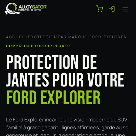
Se rendre au contenu
ACCUEIL
/
PROTECTION PAR MARQUE
/
FORD
/
EXPLORER
COMPATIBLE FORD EXPLORER
PROTECTION DE
JANTES POUR VOTRE
FORD EXPLORER
Le Ford Explorer incarne une vision moderne du SUV
familial à grand gabarit : lignes affirmées, garde au sol
généreuse et, depuis la génération électrique, une