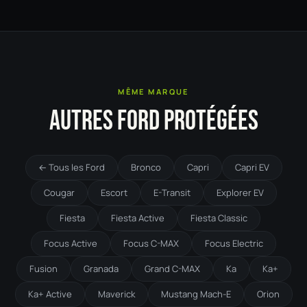
MÊME MARQUE
AUTRES FORD PROTÉGÉES
← Tous les Ford
Bronco
Capri
Capri EV
Cougar
Escort
E-Transit
Explorer EV
Fiesta
Fiesta Active
Fiesta Classic
Focus Active
Focus C-MAX
Focus Electric
Fusion
Granada
Grand C-MAX
Ka
Ka+
Ka+ Active
Maverick
Mustang Mach-E
Orion