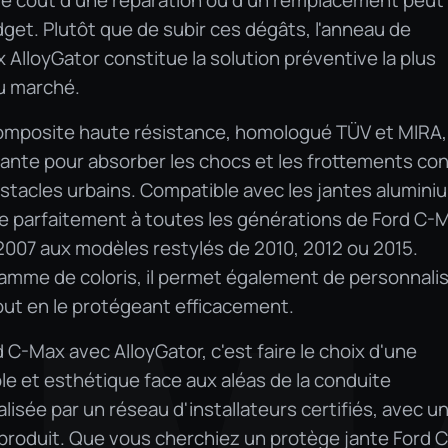
e coût d'une réparation ou d'un remplacement peut
get. Plutôt que de subir ces dégâts, l'anneau de
 AlloyGator constitue la solution préventive la plus
du marché.
omposite haute résistance, homologué TÜV et MIRA,
 jante pour absorber les chocs et les frottements co
obstacles urbains. Compatible avec les jantes alumini
pte parfaitement à toutes les générations de Ford C-
2007 aux modèles restylés de 2010, 2012 ou 2015.
amme de coloris, il permet également de personnali
tout en le protégeant efficacement.
 C-Max avec AlloyGator, c'est faire le choix d'une
e et esthétique face aux aléas de la conduite
lisée par un réseau d'installateurs certifiés, avec u
 produit. Que vous cherchiez un protège jante Ford C