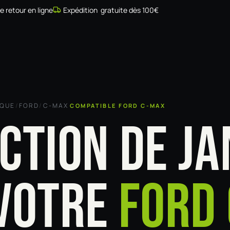
de retour en ligne
Expédition gratuite dès 100€
Simulateur
Compatibilité
Installateurs
Galerie
À prop
RQUE
/
FORD
/
C-MAX
COMPATIBLE FORD C-MAX
CTION DE JA
VOTRE
FORD