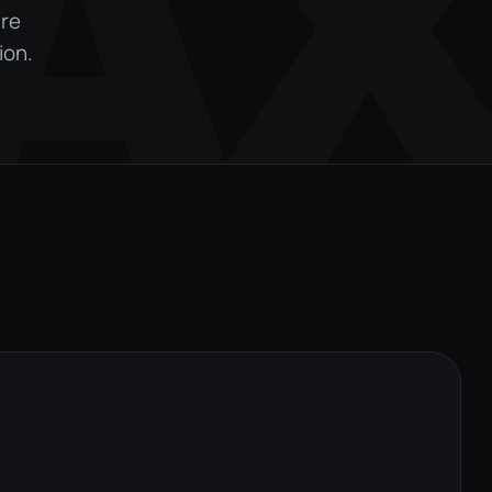
A
tre
ion.