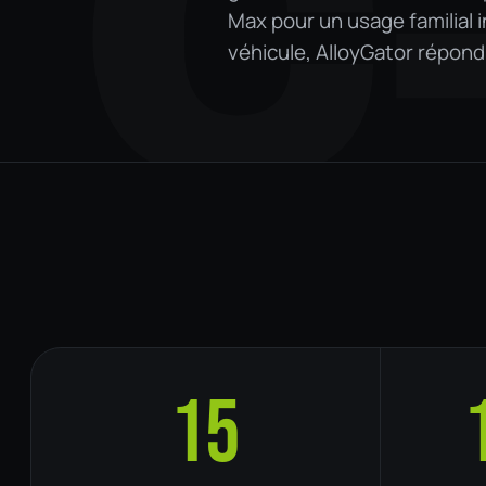
C
Max pour un usage familial i
véhicule, AlloyGator répon
15