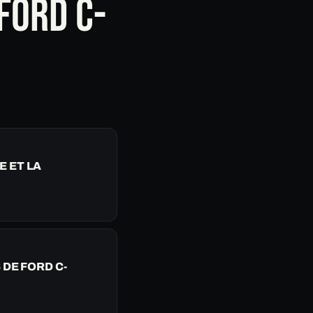
FORD C-
E ET LA
DE FORD C-