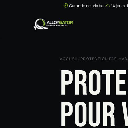
Se rendre au contenu
Garantie de prix bas
14 jours 
Accueil
Boutique
ACCUEIL
/
PROTECTION PAR MA
PROTE
POUR 