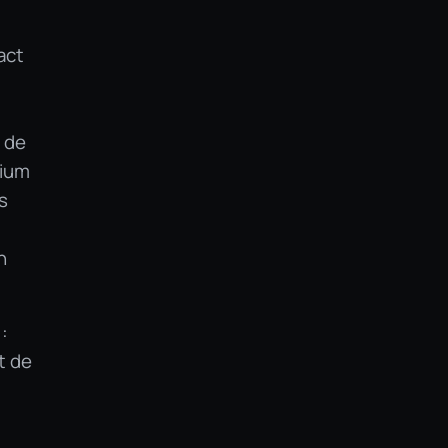
act
t de
nium
s
n
:
t de