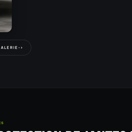
GALERIE
->
ES