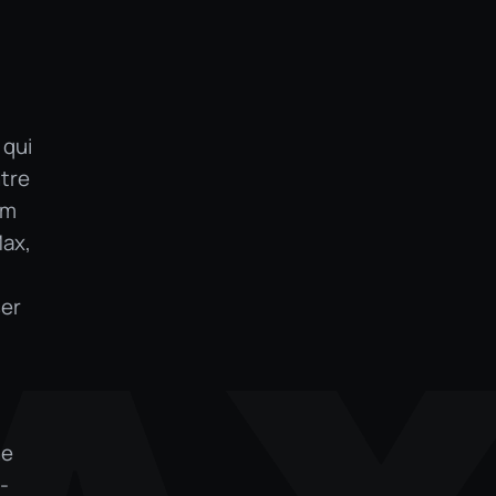
 qui
ntre
um
Max,
ser
ne
-