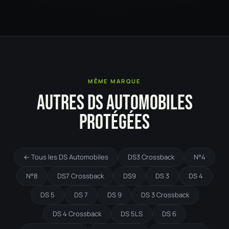
MÊME MARQUE
AUTRES DS AUTOMOBILES
PROTÉGÉES
← Tous les DS Automobiles
DS3 Crossback
N°4
N°8
DS7 Crossback
DS9
DS 3
DS 4
DS 5
DS 7
DS 9
DS 3 Crossback
DS 4 Crossback
DS 5LS
DS 6