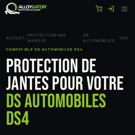
Se rendre au contenu
PROTECTION PAR
DS
ACCUEIL
/
/
/
DS4
MARQUE
AUTOMOBILES
COMPATIBLE DS AUTOMOBILES DS4
PROTECTION DE
JANTES POUR VOTRE
DS AUTOMOBILES
DS4