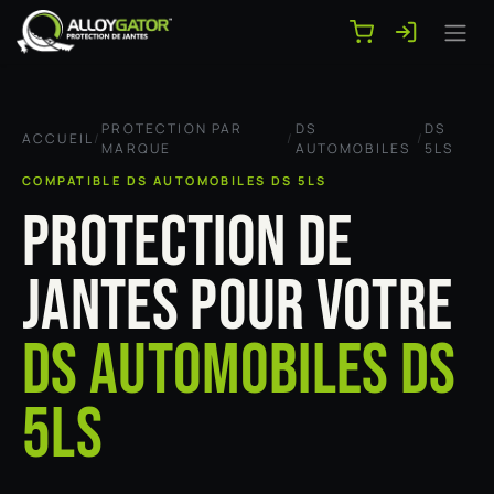
Se rendre au contenu
PROTECTION PAR
DS
DS
ACCUEIL
/
/
/
MARQUE
AUTOMOBILES
5LS
COMPATIBLE DS AUTOMOBILES DS 5LS
PROTECTION DE
JANTES POUR VOTRE
DS AUTOMOBILES DS
5LS