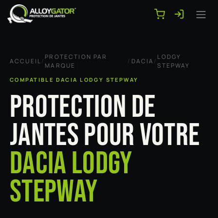
Se rendre au contenu
PROTECTION PAR
LODGY
ACCUEIL
/
/
DACIA
/
MARQUE
STEPWAY
COMPATIBLE DACIA LODGY STEPWAY
PROTECTION DE
JANTES POUR VOTRE
DACIA LODGY
STEPWAY