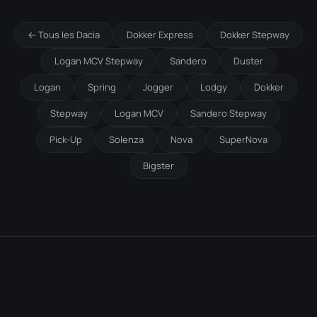
← Tous les Dacia
Dokker Express
Dokker Stepway
Logan MCV Stepway
Sandero
Duster
Logan
Spring
Jogger
Lodgy
Dokker
Stepway
Logan MCV
Sandero Stepway
Pick-Up
Solenza
Nova
SuperNova
Bigster