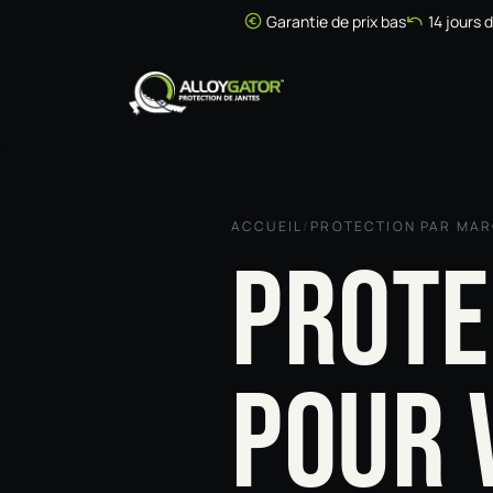
Se rendre au contenu
Garantie de prix bas
14 jours 
Accueil
Boutique
ACCUEIL
/
PROTECTION PAR MA
PROTE
POUR 