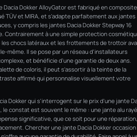
e Dacia Dokker AlloyGator est fabriqué en composite
é TÜV et MIRA, et s'adapte parfaitement aux jantes 
uces, y compris les jantes Dacia Dokker Stepway 16
e. Contrairement à une simple protection cosmétiqu
les chocs latéraux et les frottements de trottoir av
elle-même. Il se pose par un réseau d'installateurs
omplexe, et bénéficie d'une garantie de deux ans.
ette de coloris, il peut s'assortir à la teinte de la
traste affirmé qui personnalise visuellement votre
a Dokker qui s'interrogent sur le prix d'une jante D
 le constat est souvent le même : une jante alu ray
pense significative, que ce soit pour une réparation
acement. Chercher une jante Dacia Dokker occasion
'offre aucune garantie de durabilité. Faire appel à u