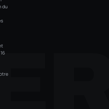
n du
ès
E
nt
 16
otre