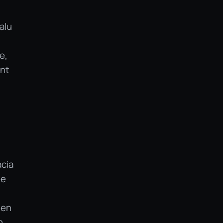
alu
e,
ant
acia
ée
,
 en
n