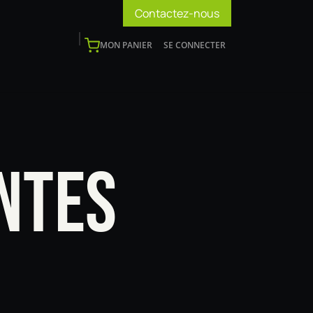
Contactez-nous
MON PANIER
SE CONNECTER
os
Support
Blog
Devenir installateur
NTES
A