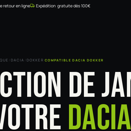
de retour en ligne
Expédition gratuite dès 100€
Simulateur
Compatibilité
Installateurs
Galerie
À prop
RQUE
/
DACIA
/
DOKKER
COMPATIBLE DACIA DOKKER
CTION DE JA
VOTRE
DACI