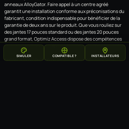
anneaux AlloyGator. Faire appel à un centre agréé
garantit une installation conforme aux préconisations du
fabricant, condition indispensable pour bénéficier de la
garantie de deux ans sur le produit. Que vous rouliez sur
des jantes 17 pouces standard ou des jantes 20 pouces
grand format, Optimiz Access dispose des compétences
et du matériel pour équiper votre véhicule dans les règles
de l'art. N'attendez pas le premier accrochage pour
SIMULER
COMPATIBLE ?
INSTALLATEURS
penser à la protection de jantes : une jante intacte se
protège bien mieux qu'une jante déjà marquée.
À lire aussi
Protection de jantes à Fos-sur-Mer : pourquoi et
comment protéger vos jantes alliage
Protection de jantes à Saint-Maur-des-Fossés : pourquoi
et comment protéger vos jantes alliage