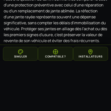
d'une protection préventive avec celui d'une réparation
ou d'un remplacement de jante abîmée. La réfection
d'une jante rayée représente souvent une dépense
significative, sans compter les délais d'immobilisation du
véhicule. Protéger ses jantes en alliage dès l'achat ou dès
les premiers signes d'usure, c'est préserver la valeur de
revente de son véhicule et éviter des frais récurrents.
Pour les conducteurs qui parcourent quotidiennement
les axes de Labège, de la rocade toulousaine ou du
SIMULER
COMPATIBLE ?
INSTALLATEURS
périphérique, cette démarche relève du bon sens autant
que de l'entretien automobile. Renseignez-vous auprès
de Coverteck pour découvrir les options disponibles et
obtenir un devis adapté à votre véhicule.
À lire aussi
Protection de jantes à Quincy-Voisins : comment