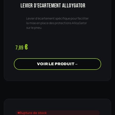
LEVIER D'ECARTEMENT ALLOYGATOR
Levier d'écartement spécifique pour faciliter
la mise en place des protections AlloyGator
sur le pneu.
€
7,89
VOIR LE PRODUIT
→
Rupture de stock