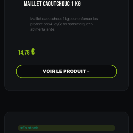
MAILLET CAOUTCHOUC 1 KG
Maillet caoutchouc 1 kg pour enfoncer les
protections AlloyGator sans marquer ni
abîmer la jante.
€
14,78
VOIR LE PRODUIT
→
En stock