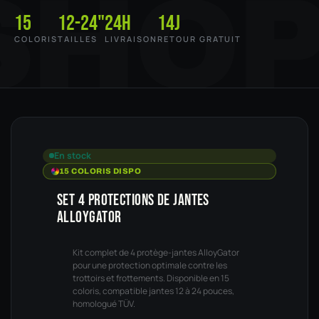
SHO
15
12-24"
24h
14j
COLORIS
TAILLES
LIVRAISON
RETOUR GRATUIT
En stock
15 COLORIS DISPO
SET 4 PROTECTIONS DE JANTES
ALLOYGATOR
Kit complet de 4 protège-jantes AlloyGator
pour une protection optimale contre les
trottoirs et frottements. Disponible en 15
coloris, compatible jantes 12 à 24 pouces,
homologué TÜV.