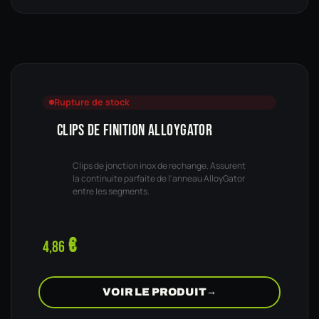
Rupture de stock
CLIPS DE FINITION ALLOYGATOR
Clips de jonction inox de rechange. Assurent
la continuite parfaite de l'anneau AlloyGator
entre les segments.
€
4,86
VOIR LE PRODUIT
→