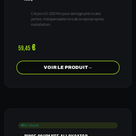
Clé pro 40-200 Nm pour serrage précis des
jantes. Indispensable lors de la repose après
installation.
€
59,45
VOIR LE PRODUIT
→
En stock