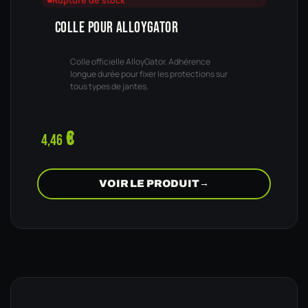
Rupture de stock
COLLE POUR ALLOYGATOR
Colle officielle AlloyGator. Adhérence
longue durée pour fixer les protections sur
tous types de jantes.
€
4,46
VOIR LE PRODUIT
→