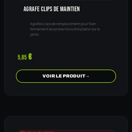
AGRAFE CLIPS DE MAINTIEN
Agrafes clips de remplacement pour fixer
fermement les protections AlloyGator sur la
jante.
€
5,85
VOIR LE PRODUIT
→