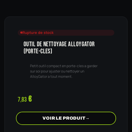
Rupture de stock
OUTIL DE NETTOYAGE ALLOYGATOR
(PORTE-CLES)
Petit outil compact en porte-cles a garder
sur soi pour ajuster ou nettoyer un
AlloyGator a tout moment.
€
7,83
VOIR LE PRODUIT
→