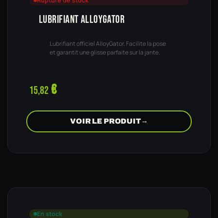
Rupture de stock
LUBRIFIANT ALLOYGATOR
Lubrifiant officiel AlloyGator. Facilite la pose
et garantit une glisse parfaite sur la jante.
€
15,82
VOIR LE PRODUIT
→
En stock