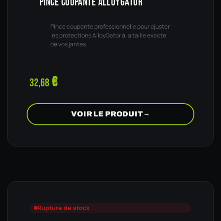
PINCE COUPANTE ALLOYGATOR
Pince coupante professionnelle pour ajuster
les protections AlloyGator à la taille exacte
de vos jantes.
€
32,68
VOIR LE PRODUIT
→
Rupture de stock