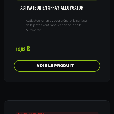
ACTIVATEUR EN SPRAY ALLOYGATOR
Activateur en spray pour préparer la surface
de la jante avant l'application de la colle
AlloyGator.
€
14,83
VOIR LE PRODUIT
→