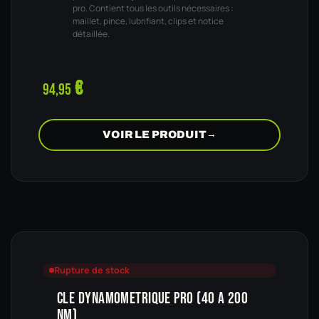
pro. Contient tous les outils nécessaires :
maillet, pince, lubrifiant, clips et notice
détaillée.
€
94,95
VOIR LE PRODUIT
→
Rupture de stock
CLE DYNAMOMETRIQUE PRO (40 A 200
NM)