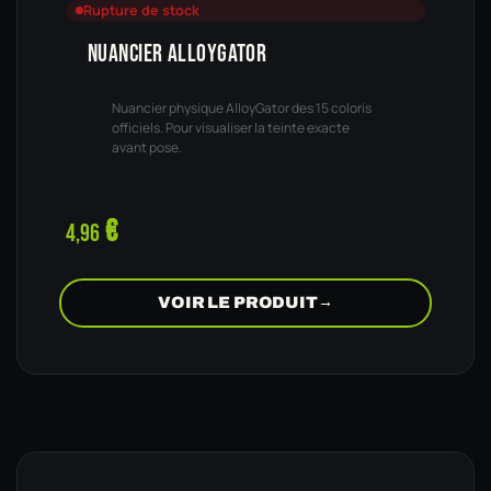
Rupture de stock
NUANCIER ALLOYGATOR
Nuancier physique AlloyGator des 15 coloris
officiels. Pour visualiser la teinte exacte
avant pose.
€
4,96
VOIR LE PRODUIT
→