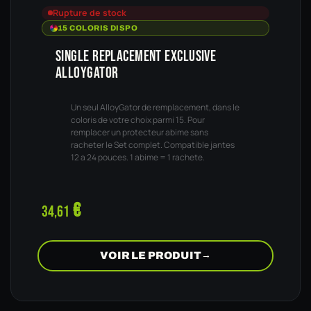
Rupture de stock
15 COLORIS DISPO
SINGLE REPLACEMENT EXCLUSIVE
ALLOYGATOR
Un seul AlloyGator de remplacement, dans le
coloris de votre choix parmi 15. Pour
remplacer un protecteur abime sans
racheter le Set complet. Compatible jantes
12 a 24 pouces. 1 abime = 1 rachete.
€
34,61
VOIR LE PRODUIT
→