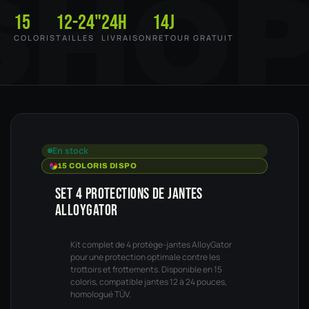
SHO
15
12-24"
24h
14j
COLORIS
TAILLES
LIVRAISON
RETOUR GRATUIT
En stock
15 COLORIS DISPO
SET 4 PROTECTIONS DE JANTES
ALLOYGATOR
Kit complet de 4 protège-jantes AlloyGator
pour une protection optimale contre les
trottoirs et frottements. Disponible en 15
coloris, compatible jantes 12 à 24 pouces,
homologué TÜV.