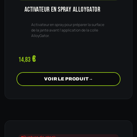
ACTIVATEUR EN SPRAY ALLOYGATOR
Activateur en spray pour préparer la surface
de la jante avant l'application de la colle
AlloyGator.
€
14,83
VOIR LE PRODUIT
→