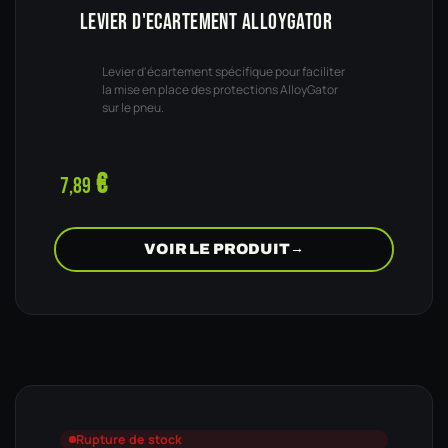
LEVIER D'ECARTEMENT ALLOYGATOR
Levier d'écartement spécifique pour faciliter
la mise en place des protections AlloyGator
sur le pneu.
€
7,89
VOIR LE PRODUIT
→
Rupture de stock