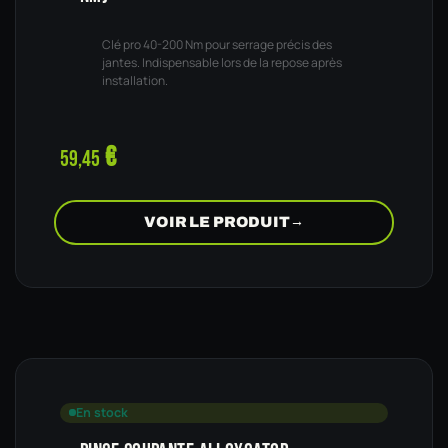
Clé pro 40-200 Nm pour serrage précis des
jantes. Indispensable lors de la repose après
installation.
€
59,45
VOIR LE PRODUIT
→
En stock