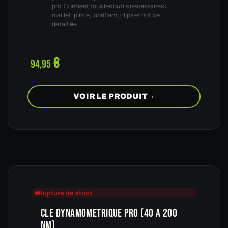
pro. Contient tous les outils nécessaires :
maillet, pince, lubrifiant, clips et notice
détaillée.
€
94,95
VOIR LE PRODUIT
→
Rupture de stock
CLE DYNAMOMETRIQUE PRO (40 A 200
NM)