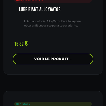
Rupture de stock
LUBRIFIANT ALLOYGATOR
Lubrifiant officiel AlloyGator. Facilite la pose
et garantit une glisse parfaite sur la jante.
€
15,82
VOIR LE PRODUIT
→
En stock