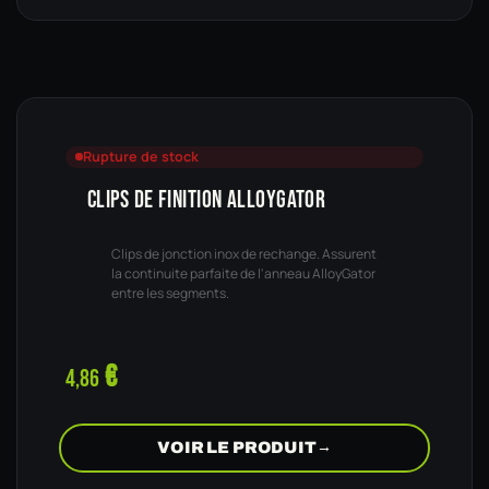
Rupture de stock
CLIPS DE FINITION ALLOYGATOR
Clips de jonction inox de rechange. Assurent
la continuite parfaite de l'anneau AlloyGator
entre les segments.
€
4,86
VOIR LE PRODUIT
→