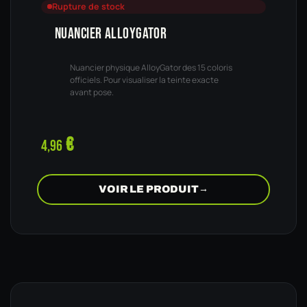
Rupture de stock
NUANCIER ALLOYGATOR
Nuancier physique AlloyGator des 15 coloris
officiels. Pour visualiser la teinte exacte
avant pose.
€
4,96
VOIR LE PRODUIT
→