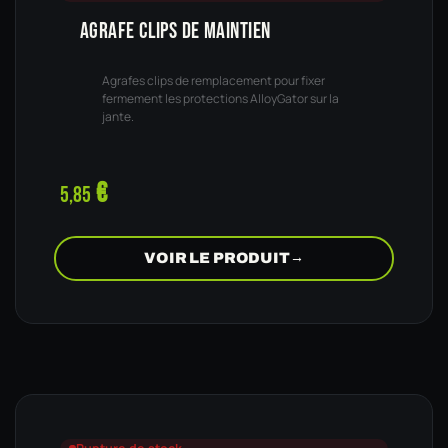
AGRAFE CLIPS DE MAINTIEN
Agrafes clips de remplacement pour fixer
fermement les protections AlloyGator sur la
jante.
€
5,85
VOIR LE PRODUIT
→