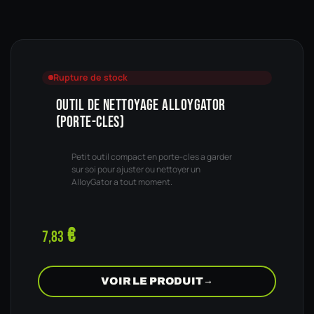
Rupture de stock
OUTIL DE NETTOYAGE ALLOYGATOR
(PORTE-CLES)
Petit outil compact en porte-cles a garder
sur soi pour ajuster ou nettoyer un
AlloyGator a tout moment.
€
7,83
VOIR LE PRODUIT
→