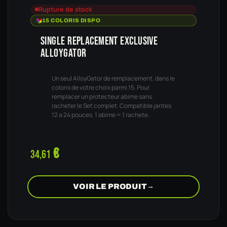
Rupture de stock
15 COLORIS DISPO
SINGLE REPLACEMENT EXCLUSIVE
ALLOYGATOR
Un seul AlloyGator de remplacement, dans le
coloris de votre choix parmi 15. Pour
remplacer un protecteur abime sans
racheter le Set complet. Compatible jantes
12 a 24 pouces. 1 abime = 1 rachete.
€
34,61
VOIR LE PRODUIT
→