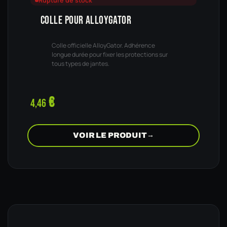
Rupture de stock
COLLE POUR ALLOYGATOR
Colle officielle AlloyGator. Adhérence
longue durée pour fixer les protections sur
tous types de jantes.
€
4,46
VOIR LE PRODUIT
→