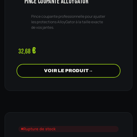
PINCE COUPANTE ALLOYGATOR
Pince coupante professionnelle pour ajuster
les protections AlloyGator à la taille exacte
de vos jantes.
€
32,68
VOIR LE PRODUIT
→
Rupture de stock