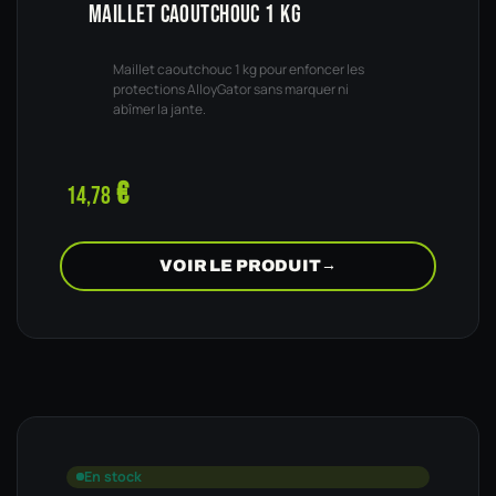
MAILLET CAOUTCHOUC 1 KG
Maillet caoutchouc 1 kg pour enfoncer les
protections AlloyGator sans marquer ni
abîmer la jante.
€
14,78
VOIR LE PRODUIT
→
En stock