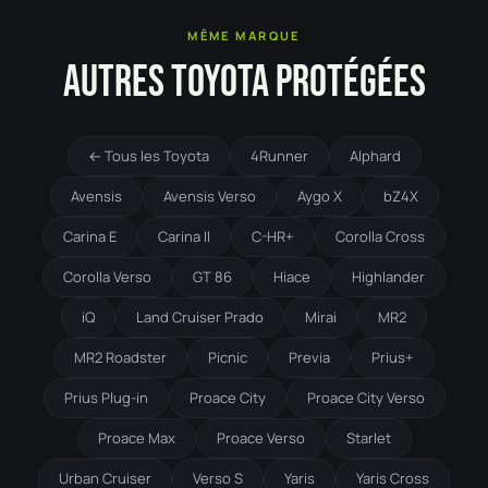
MÊME MARQUE
AUTRES TOYOTA PROTÉGÉES
← Tous les Toyota
4Runner
Alphard
Avensis
Avensis Verso
Aygo X
bZ4X
Carina E
Carina II
C-HR+
Corolla Cross
Corolla Verso
GT 86
Hiace
Highlander
iQ
Land Cruiser Prado
Mirai
MR2
MR2 Roadster
Picnic
Previa
Prius+
Prius Plug-in
Proace City
Proace City Verso
Proace Max
Proace Verso
Starlet
Urban Cruiser
Verso S
Yaris
Yaris Cross