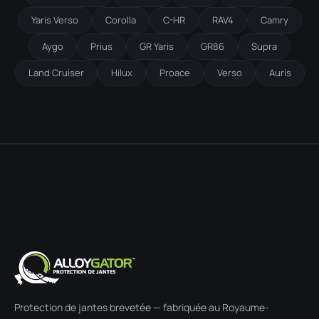
Yaris Verso
Corolla
C-HR
RAV4
Camry
Aygo
Prius
GR Yaris
GR86
Supra
Land Cruiser
Hilux
Proace
Verso
Auris
Protection de jantes brevetée — fabriquée au Royaume-