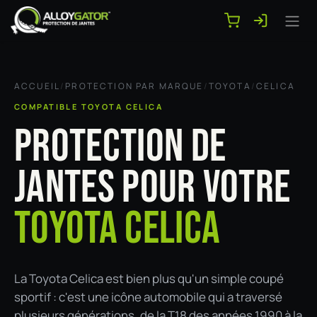
Se rendre au contenu
ACCUEIL
/
PROTECTION PAR MARQUE
/
TOYOTA
/
CELICA
COMPATIBLE TOYOTA CELICA
PROTECTION DE
JANTES POUR VOTRE
TOYOTA CELICA
La Toyota Celica est bien plus qu'un simple coupé
sportif : c'est une icône automobile qui a traversé
plusieurs générations, de la T18 des années 1990 à la