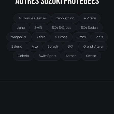
AUTRES SUZUKI PROTÉGÉES
← Tous les Suzuki
Cappuccino
e Vitara
Liana
Swift
SX4 S-Cross
SX4 Sedan
Wagon R+
Vitara
S-Cross
Jimny
Ignis
Baleno
Alto
Splash
SX4
Grand Vitara
Celerio
Swift Sport
Across
Swace