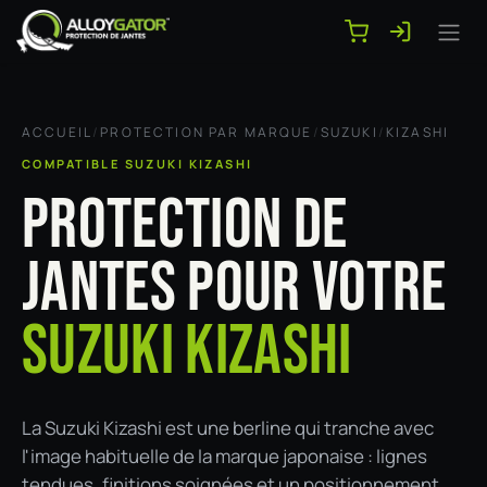
Se rendre au contenu
ACCUEIL
/
PROTECTION PAR MARQUE
/
SUZUKI
/
KIZASHI
COMPATIBLE SUZUKI KIZASHI
PROTECTION DE
JANTES POUR VOTRE
SUZUKI KIZASHI
La Suzuki Kizashi est une berline qui tranche avec
l'image habituelle de la marque japonaise : lignes
tendues, finitions soignées et un positionnement