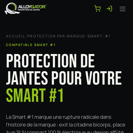
Se rendre au contenu
ACCUEIL
/
PROTECTION PAR MARQUE
/
SMART
/
#1
COMPATIBLE SMART #1
PROTECTION DE
JANTES POUR VOTRE
SMART #1
La Smart #1 marque une rupture radicale dans
l'histoire de la marque : exit la citadine bicorps, place
à un SUV compact 100 % électrique au design affûté,