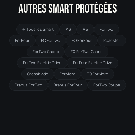
AUTRES SMART PROTÉGÉES
← Tous les Smart
#3
#5
ForTwo
ForFour
EQ ForTwo
EQ ForFour
Roadster
ForTwo Cabrio
EQ ForTwo Cabrio
ForTwo Electric Drive
ForFour Electric Drive
Crossblade
ForMore
EQ ForMore
Brabus ForTwo
Brabus ForFour
ForTwo Coupe