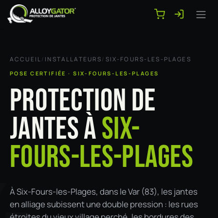
Se rendre au contenu
ACCUEIL
/
INSTALLATEURS
/
SIX-FOURS-LES-PLAGES
POSE CERTIFIÉE · SIX-FOURS-LES-PLAGES
PROTECTION DE
JANTES À
SIX-
FOURS-LES-PLAGES
-
À Six-Fours-les-Plages, dans le Var (83), les jantes
en alliage subissent une double pression : les rues
étroites du vieux village perché, les bordures des