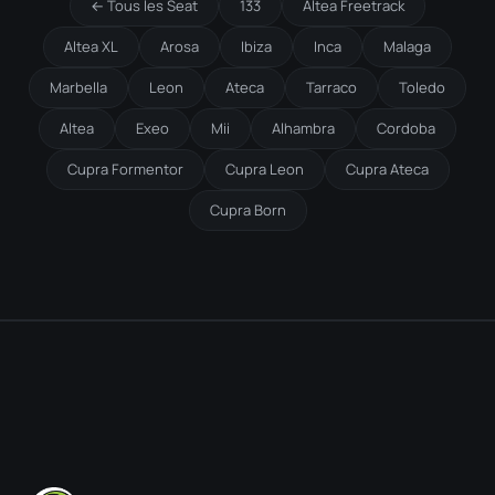
← Tous les Seat
133
Altea Freetrack
Altea XL
Arosa
Ibiza
Inca
Malaga
Marbella
Leon
Ateca
Tarraco
Toledo
Altea
Exeo
Mii
Alhambra
Cordoba
Cupra Formentor
Cupra Leon
Cupra Ateca
Cupra Born