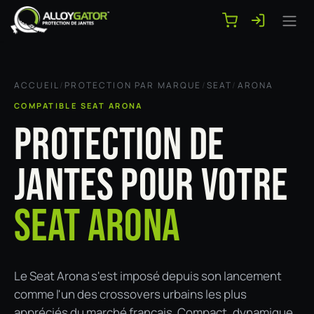
Se rendre au contenu
ACCUEIL
/
PROTECTION PAR MARQUE
/
SEAT
/
ARONA
COMPATIBLE SEAT ARONA
PROTECTION DE
JANTES POUR VOTRE
SEAT ARONA
Le Seat Arona s'est imposé depuis son lancement
comme l'un des crossovers urbains les plus
appréciés du marché français. Compact, dynamique