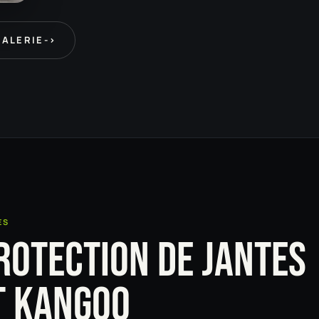
GALERIE
->
ES
ROTECTION DE JANTES
T KANGOO