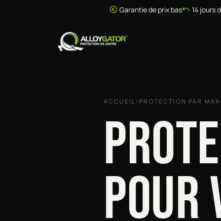
Se rendre au contenu
Garantie de prix bas
14 jours 
Accueil
Boutique
ACCUEIL
/
PROTECTION PAR MA
PROTE
POUR 