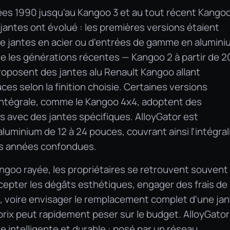
ées 1990 jusqu'au Kangoo 3 et au tout récent Kango
 jantes ont évolué : les premières versions étaient
e jantes en acier ou d'entrées de gamme en alumini
ue les générations récentes — Kangoo 2 à partir de 2
roposent des jantes alu Renault Kangoo allant
es selon la finition choisie. Certaines versions
intégrale, comme le Kangoo 4x4, adoptent des
 avec des jantes spécifiques. AlloyGator est
luminium de 12 à 24 pouces, couvrant ainsi l'intégral
s années confondues.
ngoo rayée, les propriétaires se retrouvent souvent
accepter les dégâts esthétiques, engager des frais de
, voire envisager le remplacement complet d'une ja
prix peut rapidement peser sur le budget. AlloyGator
e intelligente et durable : posé par un réseau