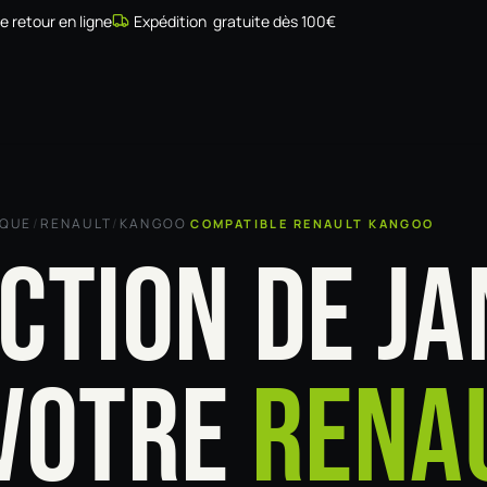
de retour en ligne
Expédition gratuite dès 100€
Simulateur
Compatibilité
Installateurs
Galerie
À prop
RQUE
/
RENAULT
/
KANGOO
COMPATIBLE RENAULT KANGOO
CTION DE JA
VOTRE
RENA