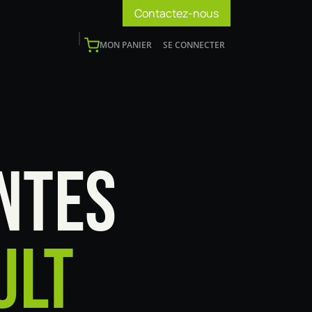
Contactez-nous
MON PANIER
SE CONNECTER
os
Support
Blog
Devenir installateur
NTES
ULT