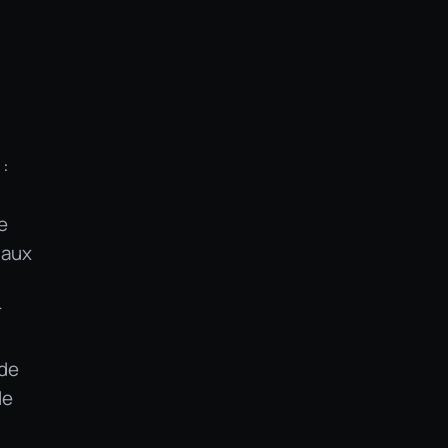
 :
e
 aux
r
 de
le