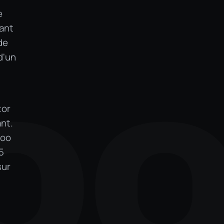
e
vant
de
d'un
O
tor
nt.
goo
5
sur