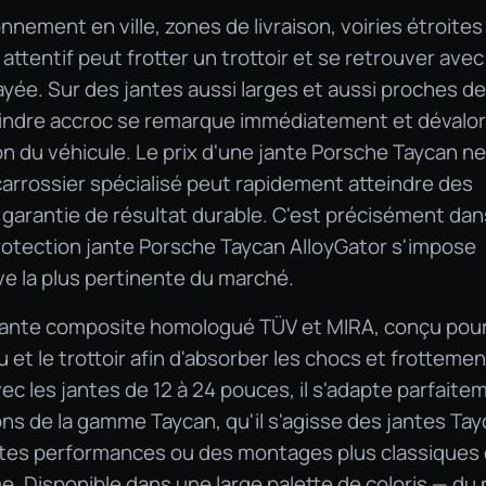
nement en ville, zones de livraison, voiries étroites
ttentif peut frotter un trottoir et se retrouver avec
yée. Sur des jantes aussi larges et aussi proches d
moindre accroc se remarque immédiatement et dévalor
on du véhicule. Le prix d'une jante Porsche Taycan n
carrossier spécialisé peut rapidement atteindre des
garantie de résultat durable. C'est précisément dan
rotection jante Porsche Taycan AlloyGator s'impose
e la plus pertinente du marché.
-jante composite homologué TÜV et MIRA, conçu pou
lu et le trottoir afin d'absorber les chocs et frotteme
ec les jantes de 12 à 24 pouces, il s'adapte parfaite
ons de la gamme Taycan, qu'il s'agisse des jantes Ta
utes performances ou des montages plus classiques
. Disponible dans une large palette de coloris — du 