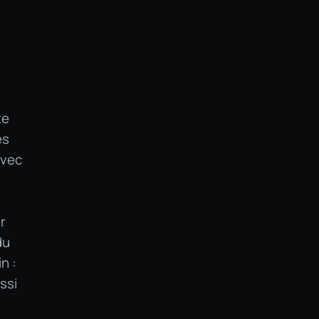
te
es
avec
r
du
n :
ssi