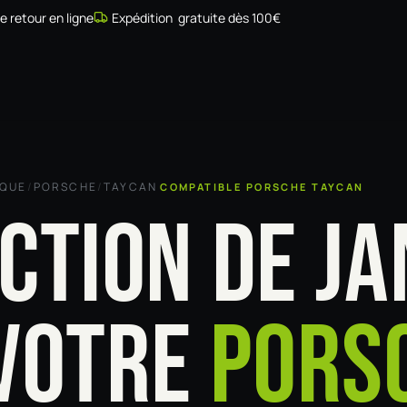
de retour en ligne
Expédition gratuite dès 100€
Simulateur
Compatibilité
Installateurs
Galerie
À prop
RQUE
/
PORSCHE
/
TAYCAN
COMPATIBLE PORSCHE TAYCAN
CTION DE JA
VOTRE
PORS