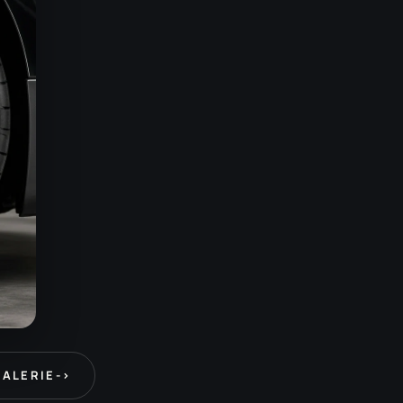
GALERIE
->