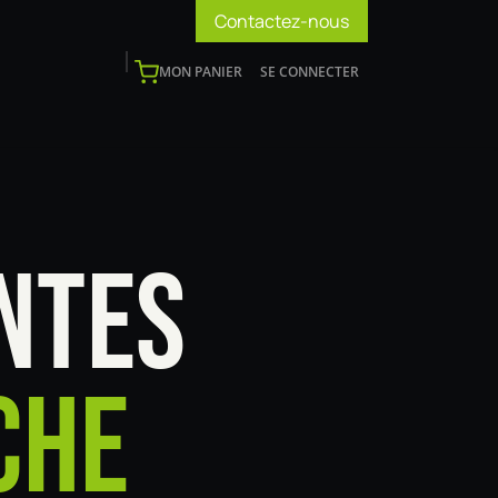
Contactez-nous
MON PANIER
SE CONNECTER
os
Support
Blog
Devenir installateur
NTES
CHE