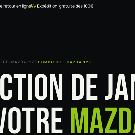
de retour en ligne
Expédition gratuite dès 100€
Simulateur
Compatibilité
Installateurs
Galerie
À prop
RQUE
/
MAZDA
/
929
COMPATIBLE MAZDA 929
CTION DE JA
VOTRE
MAZD