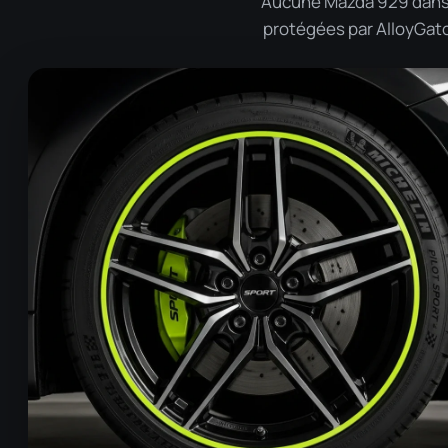
Aucune Mazda 929 dans n
protégées par AlloyGator 