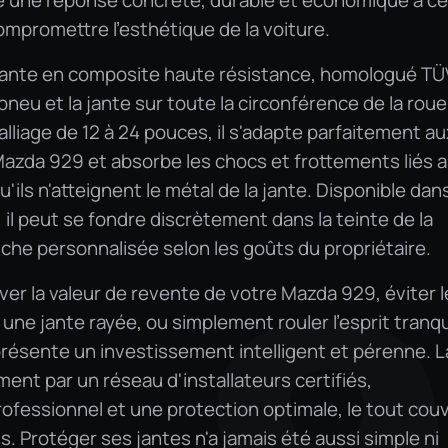
re une réponse concrète, durable et économique à ce
mpromettre l'esthétique de la voiture.
jante en composite haute résistance, homologué TÜ
 pneu et la jante sur toute la circonférence de la roue
lliage de 12 à 24 pouces, il s'adapte parfaitement au
Mazda 929 et absorbe les chocs et frottements liés 
u'ils n'atteignent le métal de la jante. Disponible dan
il peut se fondre discrètement dans la teinte de la
che personnalisée selon les goûts du propriétaire.
er la valeur de revente de votre Mazda 929, éviter l
 une jante rayée, ou simplement rouler l'esprit tranqu
présente un investissement intelligent et pérenne. L
ent par un réseau d'installateurs certifiés,
fessionnel et une protection optimale, le tout cou
. Protéger ses jantes n'a jamais été aussi simple ni