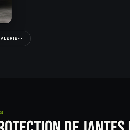
GALERIE
->
ES
ROTECTION DE JANTES