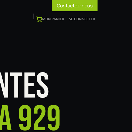
Contactez-nous
MON PANIER
SE CONNECTER
os
Support
Blog
Devenir installateur
NTES
A 929