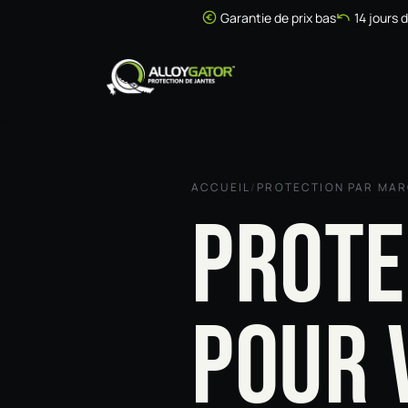
Se rendre au contenu
Garantie de prix bas
14 jours 
Accueil
Boutique
ACCUEIL
/
PROTECTION PAR MA
PROTE
POUR 