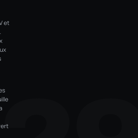
V et
.
x
aux
s
es
ille
a
vert