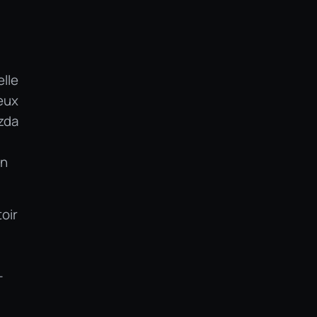
lle
eux
azda
un
oir
—