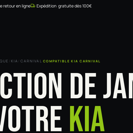
de retour en ligne
Expédition gratuite dès 100€
Simulateur
Compatibilité
Installateurs
Galerie
À prop
RQUE
/
KIA
/
CARNIVAL
COMPATIBLE KIA CARNIVAL
CTION DE JA
VOTRE
KIA