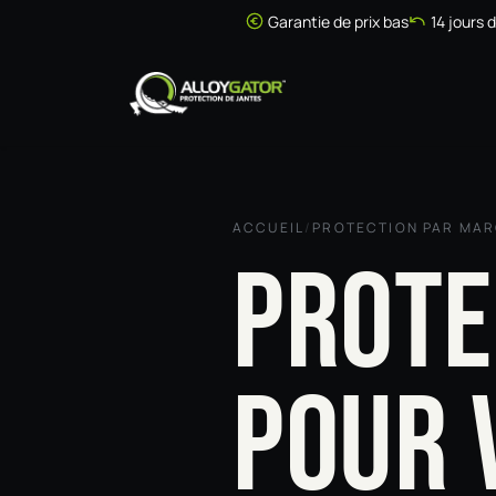
Se rendre au contenu
Garantie de prix bas
14 jours 
Accueil
Boutique
ACCUEIL
/
PROTECTION PAR MA
PROTE
POUR 