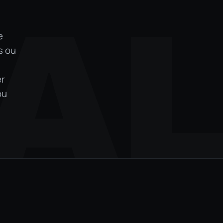
A
e
s ou
er
ou