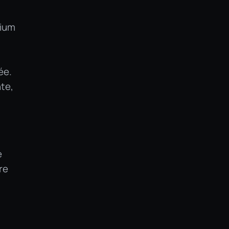
nium
ée.
nte,
e
re