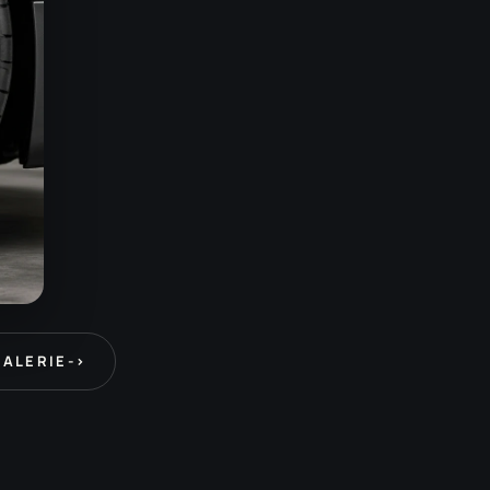
GALERIE
->