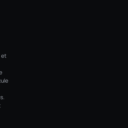
 et
e
cule
s.
t