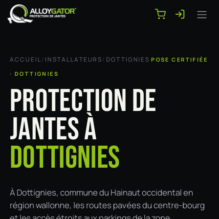
Se rendre au contenu
ACCUEIL
/
INSTALLATEURS
/
DOTTIGNIES
POSE CERTIFIÉE
· DOTTIGNIES
PROTECTION DE
JANTES À
DOTTIGNIES
À Dottignies, commune du Hainaut occidental en
région wallonne, les routes pavées du centre-bourg
et les accès étroits aux parkings de la zone