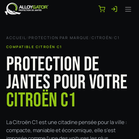
Se rendre au contenu
ACCUEIL
/
PROTECTION PAR MARQUE
/
CITROËN
/
C1
COMPATIBLE CITROËN C1
PROTECTION DE
JANTES POUR VOTRE
CITROËN C1
La Citroën C1 est une citadine pensée pour la ville :
compacte, maniable et économique, elle s'est
imposée comme l'une des voitures les plus