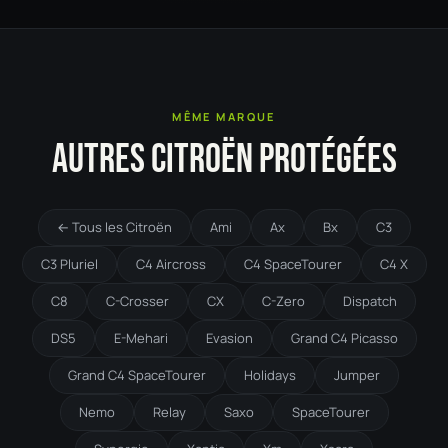
MÊME MARQUE
AUTRES CITROËN PROTÉGÉES
← Tous les Citroën
Ami
Ax
Bx
C3
C3 Pluriel
C4 Aircross
C4 SpaceTourer
C4 X
C8
C-Crosser
CX
C-Zero
Dispatch
DS5
E-Mehari
Evasion
Grand C4 Picasso
Grand C4 SpaceTourer
Holidays
Jumper
Nemo
Relay
Saxo
SpaceTourer