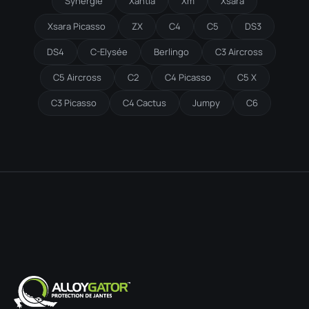
Synergie
Xantia
Xm
Xsara
Xsara Picasso
ZX
C4
C5
DS3
DS4
C-Elysée
Berlingo
C3 Aircross
C5 Aircross
C2
C4 Picasso
C5 X
C3 Picasso
C4 Cactus
Jumpy
C6