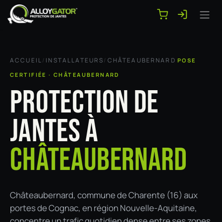
Se rendre au contenu
ACCUEIL
/
INSTALLATEURS
/
CHÂTEAUBERNARD
POSE
CERTIFIÉE · CHÂTEAUBERNARD
PROTECTION DE
JANTES À
CHÂTEAUBERNARD
Châteaubernard, commune de Charente (16) aux
portes de Cognac, en région Nouvelle-Aquitaine,
concentre un trafic quotidien dense entre ses zones