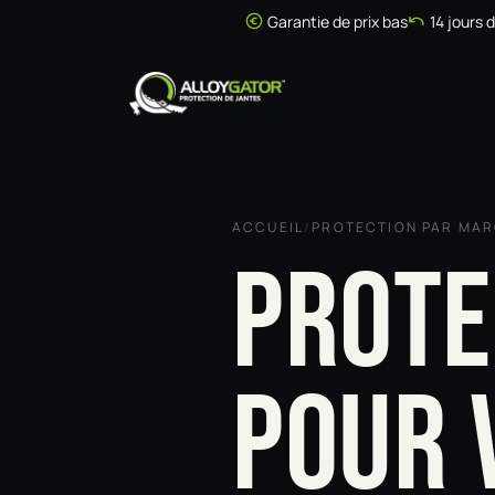
Se rendre au contenu
Garantie de prix bas
14 jours 
Accueil
Boutique
ACCUEIL
/
PROTECTION PAR MA
PROTE
POUR 