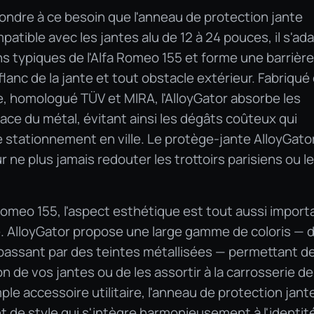
ondre à ce besoin que l'anneau de protection jante
atible avec les jantes alu de 12 à 24 pouces, il s'ad
 typiques de l'Alfa Romeo 155 et forme une barrière
lanc de la jante et tout obstacle extérieur. Fabriqué
, homologué TÜV et MIRA, l'AlloyGator absorbe les
place du métal, évitant ainsi les dégâts coûteux qui
e stationnement en ville. Le protège-jante AlloyGato
r ne plus jamais redouter les trottoirs parisiens ou l
Romeo 155, l'aspect esthétique est tout aussi import
e. AlloyGator propose une large gamme de coloris — 
n passant par des teintes métallisées — permettant d
n de vos jantes ou de les assortir à la carrosserie de
mple accessoire utilitaire, l'anneau de protection jant
t de style qui s'intègre harmonieusement à l'identit