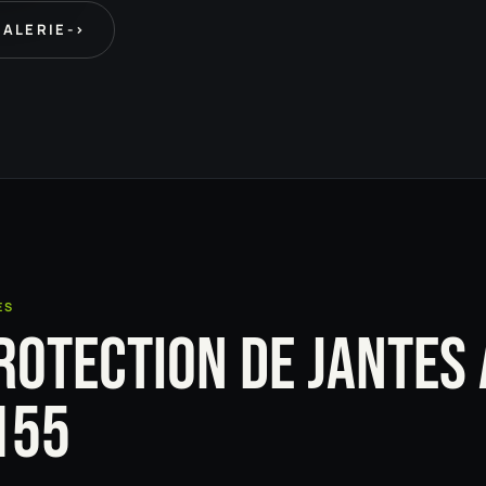
GALERIE
->
ES
ROTECTION DE JANTES 
155