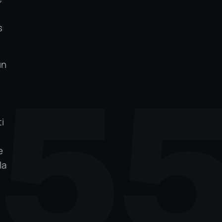
s
un
5
—
i
e
la