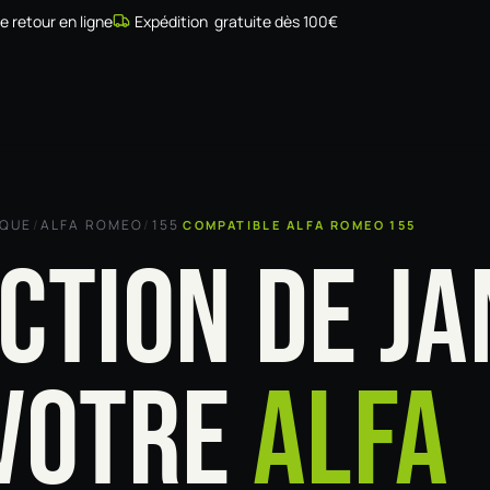
de retour en ligne
Expédition gratuite dès 100€
Simulateur
Compatibilité
Installateurs
Galerie
À prop
RQUE
/
ALFA ROMEO
/
155
COMPATIBLE ALFA ROMEO 155
CTION DE JA
VOTRE
ALFA