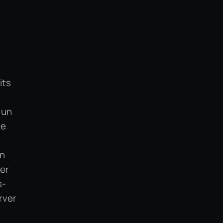
its
 un
te
in
ger
s-
rver