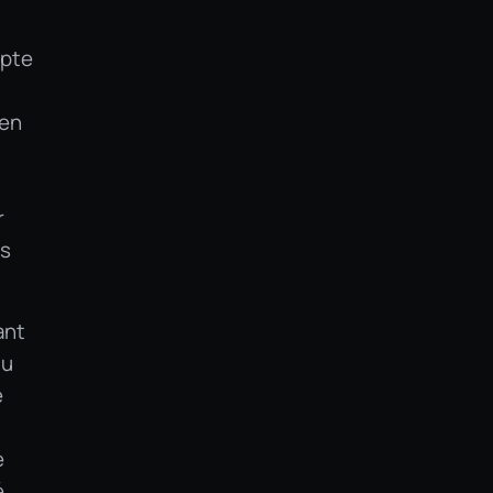
apte
 en
r
es
ant
du
e
e
é