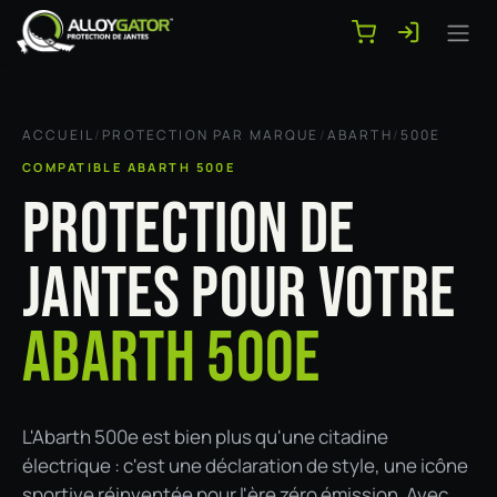
Se rendre au contenu
ACCUEIL
/
PROTECTION PAR MARQUE
/
ABARTH
/
500E
COMPATIBLE ABARTH 500E
PROTECTION DE
JANTES POUR VOTRE
ABARTH 500E
L'Abarth 500e est bien plus qu'une citadine
électrique : c'est une déclaration de style, une icône
sportive réinventée pour l'ère zéro émission. Avec