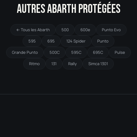
AUTRES ABARTH PROTÉGÉES
← Tous les Abarth
500
600e
Punto Evo
595
695
124 Spider
Punto
Grande Punto
500C
595C
695C
Pulse
Ritmo
131
Rally
Simca 1301