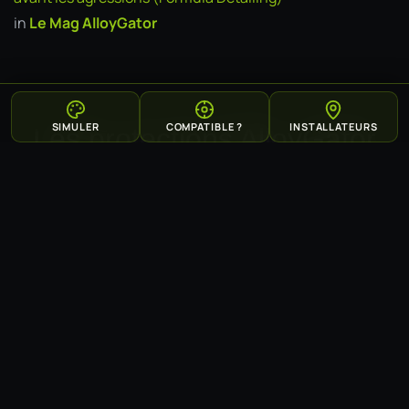
in
Le Mag AlloyGator
SIMULER
COMPATIBLE ?
INSTALLATEURS
Les protections AlloyGator
préférés de 2018